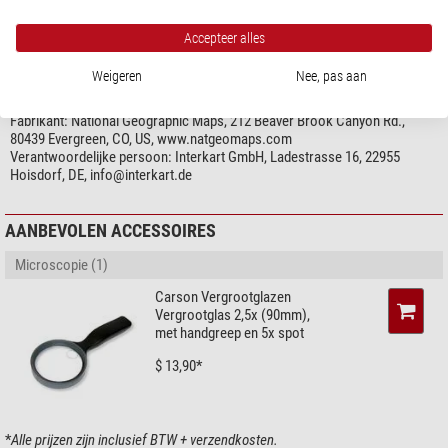
toon meer...
Cartografie
Accepteer alles
Kaartfuncties op de achterkant
zonder
Weigeren
Nee, pas aan
Taal
Engels
PRODUCTVEILIGHEID
Up-to-date kaartafbeelding
ja
Fabrikant:
National Geographic Maps, 212 Beaver Brook Canyon Rd.,
Schaal
1:550.000
80439 Evergreen, CO, US, www.natgeomaps.com
Cartografie
politiek
Verantwoordelijke persoon:
Interkart GmbH, Ladestrasse 16, 22955
Hoisdorf, DE,
info@interkart.de
Bijzonderheden
Tijdzones
nee
AANBEVOLEN ACCESSOIRES
Ophanging
nee
Magnetisch
nee
Microscopie (1)
Design kaart
nee
Carson Vergrootglazen
3D kaart
nee
Vergrootglas 2,5x (90mm),
gelamineerd
nee
met handgreep en 5x spot
Geschikt voor spelden
nee
Postcode kaart
nee
$ 13,90*
*
Alle prijzen zijn inclusief BTW + verzendkosten.