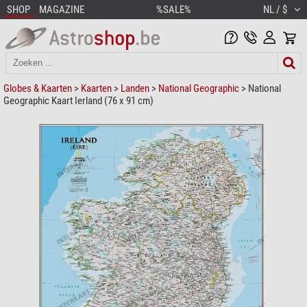
SHOP
MAGAZINE
%SALE%
NL / $
Globes & Kaarten
>
Kaarten
>
Landen
>
National Geographic
> National
Geographic Kaart Ierland (76 x 91 cm)