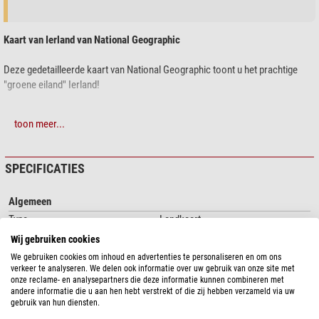
Kaart van Ierland van National Geographic
Deze gedetailleerde kaart van National Geographic toont u het prachtige
"groene eiland" Ierland!
Of u nu een vakantie plant of de kaart als aandenken wilt hebben, hier vindt u
toon meer...
elke plaats terug! Onder andere de
Ring of Kerry
, de
Cliffs of Moher
en
natuurlijk steden als
Dublin
,
Limerick
en
Tullamore
zijn aangegeven.
SPECIFICATIES
Een prachtige kaart die zin geeft om Ierland eens te bezoeken
De kaart wordt opgerold in een plastic koker geleverd.
Algemeen
Type
Landkaart
Afbeelding vergelijkbaar:
De kaart wordt uiteraard geleverd zonder
Onderwerp
Ierland
Wij gebruiken cookies
watermerk van de fabrikant
Breedte (cm)
76
We gebruiken cookies om inhoud en advertenties te personaliseren en om ons
Hoogte (cm)
91
verkeer te analyseren. We delen ook informatie over uw gebruik van onze site met
onze reclame- en analysepartners die deze informatie kunnen combineren met
Materiaal
Papier
andere informatie die u aan hen hebt verstrekt of die zij hebben verzameld via uw
Inlijsting
geen
gebruik van hun diensten.
Datum van publicatie
2017