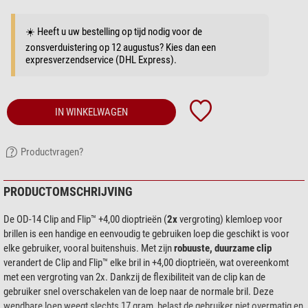
☀️ Heeft u uw bestelling op tijd nodig voor de
zonsverduistering op 12 augustus? Kies dan een
expresverzendservice (DHL Express).
IN WINKELWAGEN
Productvragen?
PRODUCTOMSCHRIJVING
De OD-14 Clip and Flip™ +4,00 dioptrieën (
2x
vergroting) klemloep voor
brillen is een handige en eenvoudig te gebruiken loep die geschikt is voor
elke gebruiker, vooral buitenshuis. Met zijn
robuuste, duurzame clip
verandert de Clip and Flip™ elke bril in +4,00 dioptrieën, wat overeenkomt
met een vergroting van 2x. Dankzij de flexibiliteit van de clip kan de
gebruiker snel overschakelen van de loep naar de normale bril. Deze
wendbare loep weegt slechts 17 gram, belast de gebruiker niet overmatig en