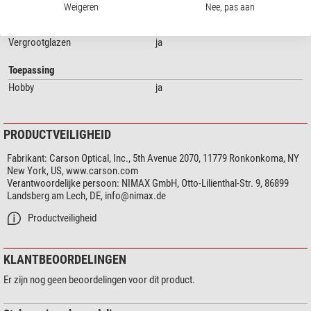
Weigeren
Nee, pas aan
Toepassingsgebied
Vergrootglazen
ja
Toepassing
Hobby
ja
PRODUCTVEILIGHEID
Fabrikant:
Carson Optical, Inc., 5th Avenue 2070, 11779 Ronkonkoma, NY
New York, US, www.carson.com
Verantwoordelijke persoon:
NIMAX GmbH, Otto-Lilienthal-Str. 9, 86899
Landsberg am Lech, DE,
info@nimax.de
Productveiligheid
KLANTBEOORDELINGEN
Er zijn nog geen beoordelingen voor dit product.