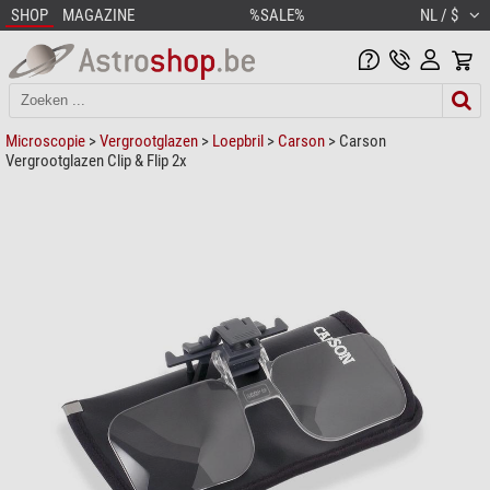
SHOP
MAGAZINE
%SALE%
NL / $
Microscopie
>
Vergrootglazen
>
Loepbril
>
Carson
> Carson
Vergrootglazen Clip & Flip 2x