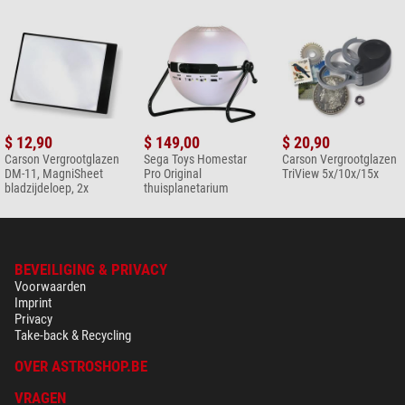
$ 12,90
$ 149,00
$ 20,90
Carson Vergrootglazen
Sega Toys Homestar
Carson Vergrootglazen
DM-11, MagniSheet
Pro Original
TriView 5x/10x/15x
bladzijdeloep, 2x
thuisplanetarium
BEVEILIGING & PRIVACY
Voorwaarden
Imprint
Privacy
Take-back & Recycling
OVER ASTROSHOP.BE
VRAGEN