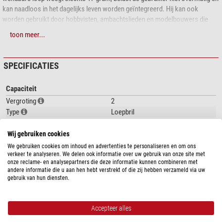
kan naadloos in het dagelijks leven worden geïntegreerd. Hij kan ook
worden gebruikt door hobbyisten, ambachtslieden en modelbouwers die
een loep nodig hebben terwijl ze met hun project bezig zijn. De OD-14 Clip
toon meer...
and Flip™ is een belangrijk hulpmiddel om dichtbij te zijn wanneer dat nodig
is. Hij wordt geleverd met een beschermhoes, zodat hij altijd en overal bij de
hand is.
SPECIFICATIES
Capaciteit
Vergroting
2
Type
Loepbril
Bijzonderheden
Wij gebruiken cookies
Belichting
-
We gebruiken cookies om inhoud en advertenties te personaliseren en om ons
verkeer te analyseren. We delen ook informatie over uw gebruik van onze site met
onze reclame- en analysepartners die deze informatie kunnen combineren met
Algemeen
andere informatie die u aan hen hebt verstrekt of die zij hebben verzameld via uw
Kleur
Transparant
gebruik van hun diensten.
Lengte (mm)
117
Breedte (mm)
57
Accepteer alles
Hoogte (mm)
13
Gewicht (g)
14