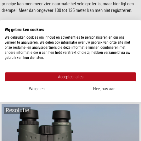
principe kan men meer zien naarmate het veld groter is, maar hier ligt een
drempel. Meer dan ongeveer 130 tot 135 meter kan men niet registreren.
Bij het kiezen van een verrekijker is het verstandig te letten op het
Wij gebruiken cookies
gezichtsveld, maar helaas is er een probleem: sommige fabrikanten bieden
enorme gezichtsvelden in hun verrekijkers. Maar hoe groter het veld, hoe
We gebruiken cookies om inhoud en advertenties te personaliseren en om ons
verkeer te analyseren. We delen ook informatie over uw gebruik van onze site met
groter het risico van randonscherpte bij het doorkijken. Optisch is het vrij
onze reclame- en analysepartners die deze informatie kunnen combineren met
prijzig om grote velden met scherpgerande optiek te produceren. Bij
andere informatie die u aan hen hebt verstrekt of die zij hebben verzameld via uw
goedkope verrekijkers is onscherpte dan ook vaak te verwachten. Als u een
gebruik van hun diensten.
voorkeur hebt voor zeer grote gezichtsvelden, kunt u beter kiezen voor
hoogwaardige optiek. Een optiek met randonscherpte heeft eigenlijk maar
een smal echt bruikbaar gezichtsveld.
Accepteer alles
Weigeren
Nee, pas aan
DEZE ARTIKELEN KUNNEN U OOK INTERESSEREN:
Resolutie