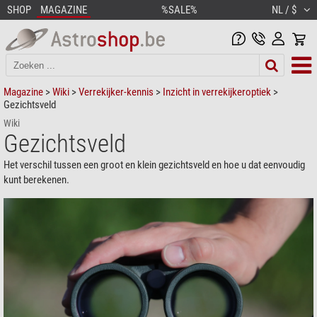
SHOP
MAGAZINE
%SALE%
NL / $
Magazine
>
Wiki
>
Verrekijker-kennis
>
Inzicht in verrekijkeroptiek
>
Gezichtsveld
Wiki
Gezichtsveld
Het verschil tussen een groot en klein gezichtsveld en hoe u dat eenvoudig
kunt berekenen.