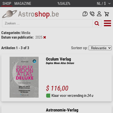
SHOP
MAGAZINE
%SALE%
NL / $
Categorieën:
Media
Datum van publicatie:
2025
Artikelen 1 - 3 of 3
Sorteer op:
Oculum Verlag
Duplex Moon Atlas Deluxe
$ 116,00
Klaar voor verzending in
24 u
Astronomie-Verlag