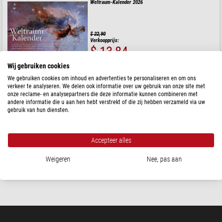
Weltraum-Kalender 2026
$ 22,90
Verkoopprijs:
$ 13,84
Klaar voor verzending in
24 u
Wij gebruiken cookies
We gebruiken cookies om inhoud en advertenties te personaliseren en om ons
verkeer te analyseren. We delen ook informatie over uw gebruik van onze site met
Rob Walrecht
onze reclame- en analysepartners die deze informatie kunnen combineren met
andere informatie die u aan hen hebt verstrekt of die zij hebben verzameld via uw
Zelf sterrenkijken
gebruik van hun diensten.
Accepteer alles
$ 34,90
Weigeren
Nee, pas aan
Klaar voor verzending in
24 u