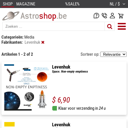
SHOP
MAGAZINE
%SALE%
NL / $
Categorieën:
Media
Fabrikanten:
Levenhuk
Artikelen 1 - 2 of 2
Sorteer op:
Levenhuk
Space. Non-empty emptiness
$ 6,90
Klaar voor verzending in
24 u
Levenhuk