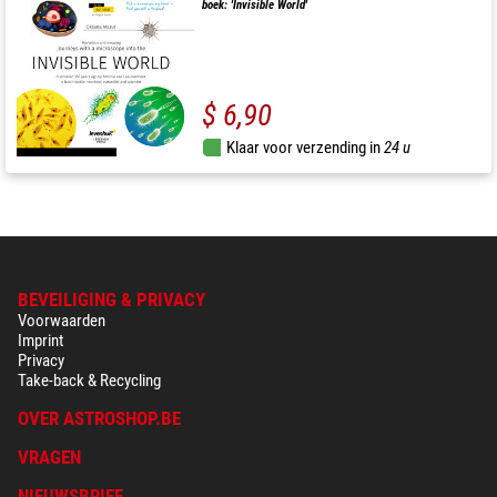
boek: 'Invisible World'
$ 6,90
Klaar voor verzending in
24 u
BEVEILIGING & PRIVACY
Voorwaarden
Imprint
Privacy
Take-back & Recycling
OVER ASTROSHOP.BE
VRAGEN
NIEUWSBRIEF