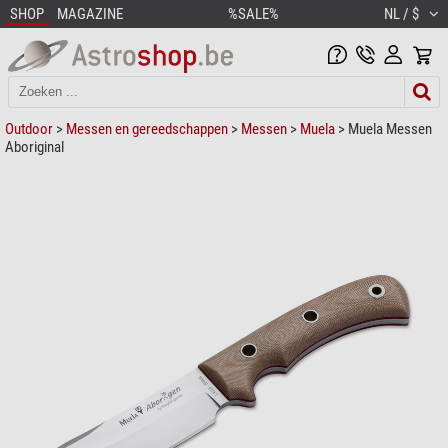
SHOP
MAGAZINE
%SALE%
NL / $
Outdoor
>
Messen en gereedschappen
>
Messen
>
Muela
> Muela Messen
Aboriginal