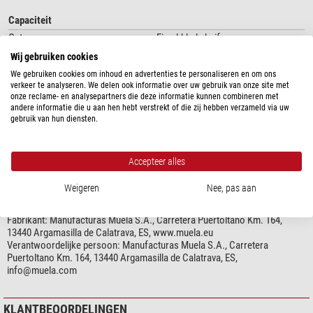
Capaciteit
Ontwerp
Fixed-blade knife
Blade length (cm)
12
Wij gebruiken cookies
Dikte van het blad (mm)
4,5
We gebruiken cookies om inhoud en advertenties te personaliseren en om ons
Blade material
4116
verkeer te analyseren. We delen ook informatie over uw gebruik van onze site met
onze reclame- en analysepartners die deze informatie kunnen combineren met
Blade colour
zilver
andere informatie die u aan hen hebt verstrekt of die zij hebben verzameld via uw
Materiaal handvat
Diversen (Micarta)
gebruik van hun diensten.
Lengte handvat (cm)
14
Handvat
Geklonken
toon meer...
Messenschede
ja
Accepteer alles
Gereedschappen
ja (Vuurstarter)
Weigeren
Nee, pas aan
PRODUCTVEILIGHEID
Bijzonderheden
Fabrikant:
Manufacturas Muela S.A., Carretera Puertoltano Km. 164,
Blade van roestvrij staal
ja
13440 Argamasilla de Calatrava, ES, www.muela.eu
Damast mes
nee
Verantwoordelijke persoon:
Manufacturas Muela S.A., Carretera
Materiaal handvat
ja
Puertoltano Km. 164, 13440 Argamasilla de Calatrava, ES,
Drijvend
nee
info@muela.com
Draagtas
ja
Riemklem
nee
KLANTBEOORDELINGEN