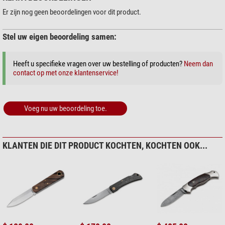
Veiligheidsriem
Oog voor bevestiging beschikbaar
Strap cutter
nee
Er zijn nog geen beoordelingen voor dit product.
Enkel beschikbaar voor 18+
nee
Noodzaak vereist in D
nee
Stel uw eigen beoordeling samen:
Gebruik
Heeft u specifieke vragen over uw bestelling of producten?
Neem dan
Jacht
ja
contact op met onze klantenservice!
Angling
ja
Hiking
ja
Camping
ja
Voeg nu uw beoordeling toe.
Zeilen
ja
Reizen
ja
Astronomie
ja
Budget
ja
KLANTEN DIE DIT PRODUCT KOCHTEN, KOCHTEN OOK...
Werkstatt
ja
Houtsnijden en handwerk
ja
Algemeen
Kleur
Zandkleuren
Lengte (cm)
26
Gewicht (g)
343