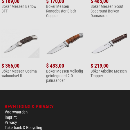
$ 189,00
$ 170,00
$ 485,00
Böker Messen Barlow
Böker Messen
Böker Messen Scout
BFF
Rangebuster Black
Speerpunt Berken
Copper
Damascus
$ 356,00
$ 433,00
$ 219,00
Böker Messen Optima
Böker Messen Volledig
Böker Arbolito Messen
walnootset II
geïntegreerd 2.0
Trapper
palissander
BEVEILIGING & PRIVACY
Voorwaarden
Imprint
Privacy
Take-back & Recycling