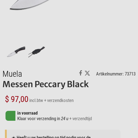
Muela
Artikelnummer: 73713
Messen Peccary Black
$ 97,00
incl.btw
+ verzendkosten
in voorraad
Klaar voor verzending in
24 u
+ verzendtijd
☀️ Heeft u uw bestelling op tijd nodig voor de