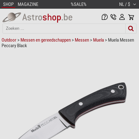
SHOP
MAGAZINE
%SALE%
NL / $
Outdoor
>
Messen en gereedschappen
>
Messen
>
Muela
> Muela Messen
Peccary Black