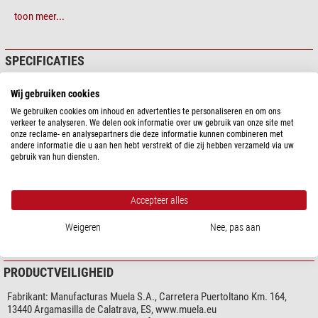
toon meer...
SPECIFICATIES
Capaciteit
Wij gebruiken cookies
Ontwerp
Fixed-blade knife
We gebruiken cookies om inhoud en advertenties te personaliseren en om ons
verkeer te analyseren. We delen ook informatie over uw gebruik van onze site met
Blade length (cm)
7,0
onze reclame- en analysepartners die deze informatie kunnen combineren met
Dikte van het blad (mm)
2,9
andere informatie die u aan hen hebt verstrekt of die zij hebben verzameld via uw
gebruik van hun diensten.
Blade material
4116
Blade colour
zilver
Materiaal handvat
Diversen (Micarta)
Accepteer alles
Lengte handvat (cm)
8,4
Handvat
Geklonken
Weigeren
Nee, pas aan
toon meer...
Messenschede
ja (Kydex)
Gereedschappen
nee
PRODUCTVEILIGHEID
Bijzonderheden
Fabrikant:
Manufacturas Muela S.A., Carretera Puertoltano Km. 164,
Blade van roestvrij staal
ja
13440 Argamasilla de Calatrava, ES, www.muela.eu
Damast mes
nee