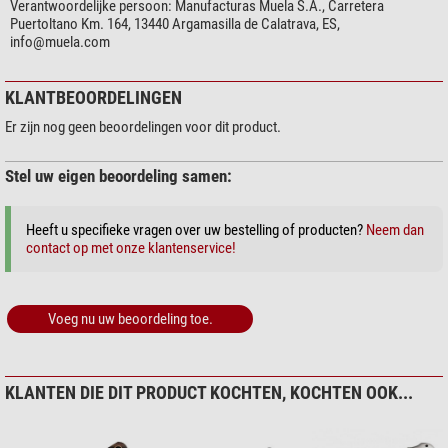
Verantwoordelijke persoon:
Manufacturas Muela S.A., Carretera
Materiaal handvat
ja
Puertoltano Km. 164, 13440 Argamasilla de Calatrava, ES,
Drijvend
nee
info@muela.com
Draagtas
ja
Riemklem
nee
KLANTBEOORDELINGEN
Veiligheidsriem
Oog voor bevestiging beschikbaar
Strap cutter
nee
Er zijn nog geen beoordelingen voor dit product.
Enkel beschikbaar voor 18+
nee
Noodzaak vereist in D
nee
Stel uw eigen beoordeling samen:
Gebruik
Heeft u specifieke vragen over uw bestelling of producten?
Neem dan
Jacht
ja
contact op met onze klantenservice!
Angling
ja
Hiking
ja
Camping
ja
Voeg nu uw beoordeling toe.
Zeilen
ja
Reizen
ja
Astronomie
ja
Budget
ja
KLANTEN DIE DIT PRODUCT KOCHTEN, KOCHTEN OOK...
Werkstatt
ja
Houtsnijden en handwerk
ja