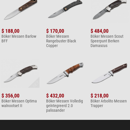
Algemeen
Kleur
zwart
Lengte (cm)
15,4
Gewicht (g)
70
$ 188,00
$ 170,00
$ 484,00
Böker Messen Barlow
Böker Messen
Böker Messen Scout
BFF
Rangebuster Black
Speerpunt Berken
Copper
Damascus
$ 356,00
$ 432,00
$ 218,00
Böker Messen Optima
Böker Messen Volledig
Böker Arbolito Messen
walnootset II
geïntegreerd 2.0
Trapper
palissander