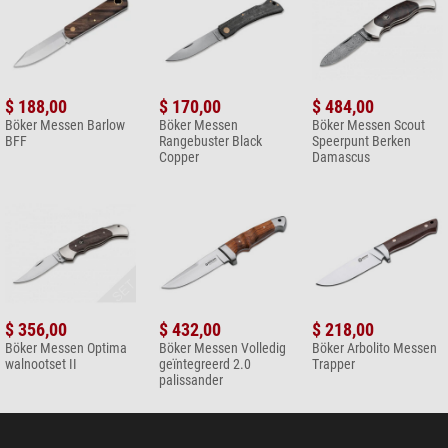
Algemeen
Kleur
zwart
Lengte (cm)
18,9
Gewicht (g)
122
$ 188,00
$ 170,00
$ 484,00
Böker Messen Barlow
Böker Messen
Böker Messen Scout
BFF
Rangebuster Black
Speerpunt Berken
Copper
Damascus
$ 356,00
$ 432,00
$ 218,00
Böker Messen Optima
Böker Messen Volledig
Böker Arbolito Messen
walnootset II
geïntegreerd 2.0
Trapper
palissander