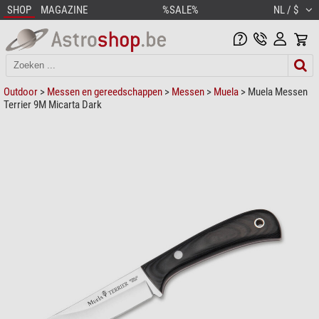
SHOP
MAGAZINE
%SALE%
NL / $
Outdoor
>
Messen en gereedschappen
>
Messen
>
Muela
> Muela Messen
Terrier 9M Micarta Dark