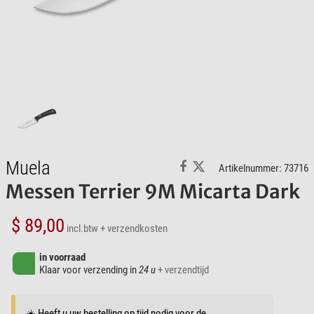
Muela
Artikelnummer: 73716
Messen Terrier 9M Micarta Dark
$ 89,00
incl.btw
+ verzendkosten
in voorraad
Klaar voor verzending in
24 u
+ verzendtijd
☀️ Heeft u uw bestelling op tijd nodig voor de