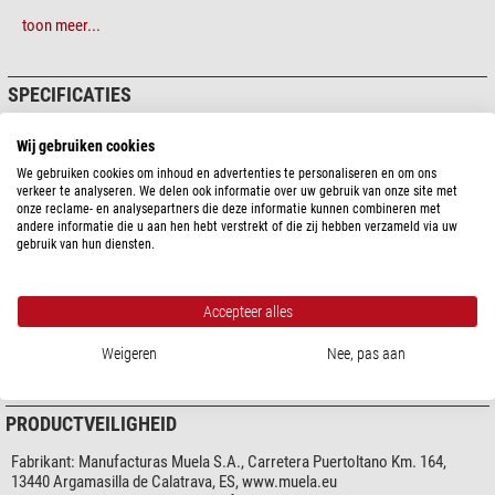
toon meer...
SPECIFICATIES
Capaciteit
Wij gebruiken cookies
Ontwerp
Fixed-blade knife
We gebruiken cookies om inhoud en advertenties te personaliseren en om ons
verkeer te analyseren. We delen ook informatie over uw gebruik van onze site met
Blade length (cm)
8,8
onze reclame- en analysepartners die deze informatie kunnen combineren met
Dikte van het blad (mm)
3,8
andere informatie die u aan hen hebt verstrekt of die zij hebben verzameld via uw
gebruik van hun diensten.
Blade material
Nitro-42
Blade colour
zilver
Materiaal handvat
Diversen (Micarta)
Accepteer alles
Lengte handvat (cm)
10,1
Handvat
Geklonken
Weigeren
Nee, pas aan
toon meer...
Messenschede
ja (Leer)
Gereedschappen
nee
PRODUCTVEILIGHEID
Bijzonderheden
Fabrikant:
Manufacturas Muela S.A., Carretera Puertoltano Km. 164,
Blade van roestvrij staal
ja
13440 Argamasilla de Calatrava, ES, www.muela.eu
Damast mes
nee