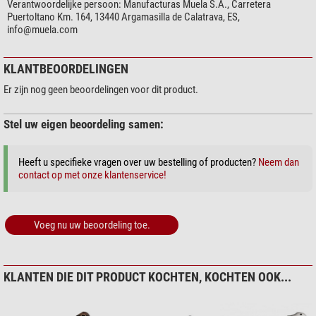
Verantwoordelijke persoon:
Manufacturas Muela S.A., Carretera
Materiaal handvat
ja
Puertoltano Km. 164, 13440 Argamasilla de Calatrava, ES,
Drijvend
nee
info@muela.com
Draagtas
ja
Riemklem
nee
KLANTBEOORDELINGEN
Veiligheidsriem
Oog voor bevestiging beschikbaar
Strap cutter
nee
Er zijn nog geen beoordelingen voor dit product.
Enkel beschikbaar voor 18+
nee
Noodzaak vereist in D
nee
Stel uw eigen beoordeling samen:
Gebruik
Heeft u specifieke vragen over uw bestelling of producten?
Neem dan
Jacht
ja
contact op met onze klantenservice!
Angling
ja
Hiking
ja
Camping
ja
Voeg nu uw beoordeling toe.
Zeilen
ja
Reizen
ja
Astronomie
ja
Budget
ja
KLANTEN DIE DIT PRODUCT KOCHTEN, KOCHTEN OOK...
Werkstatt
ja
Houtsnijden en handwerk
ja