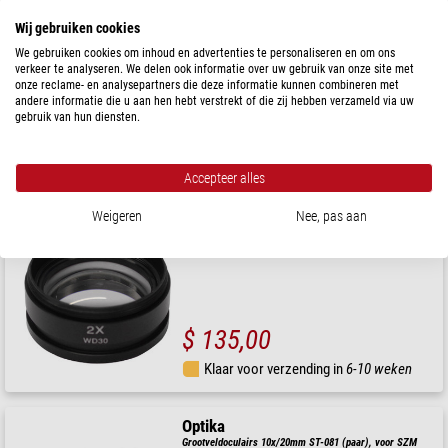
Wij gebruiken cookies
Optika
Grootveldoculairs 15x/15mm ST-082 (paar), voor SZM,
We gebruiken cookies om inhoud en advertenties te personaliseren en om ons
OPTIGEM
verkeer te analyseren. We delen ook informatie over uw gebruik van onze site met
onze reclame- en analysepartners die deze informatie kunnen combineren met
andere informatie die u aan hen hebt verstrekt of die zij hebben verzameld via uw
gebruik van hun diensten.
$ 138,00
Klaar voor verzending in
6-10 weken
Accepteer alles
Weigeren
Nee, pas aan
Optika
Objectief Voorzetlens ST-087, 2,0x, voor SZM-serie
$ 135,00
Klaar voor verzending in
6-10 weken
Optika
Grootveldoculairs 10x/20mm ST-081 (paar), voor SZM