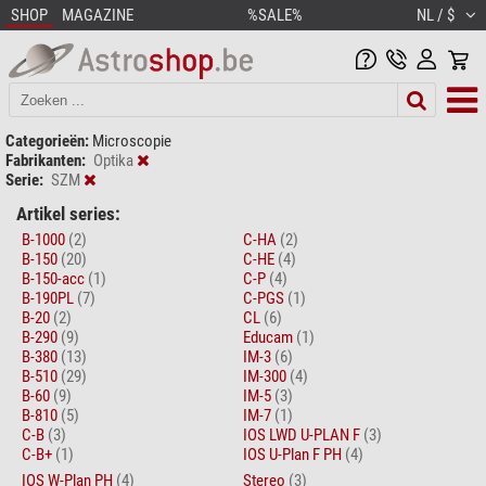
SHOP
MAGAZINE
%SALE%
NL / $
Categorieën:
Microscopie
Fabrikanten:
Optika
Serie:
SZM
Artikel series:
B-1000
(2)
C-HA
(2)
B-150
(20)
C-HE
(4)
B-150-acc
(1)
C-P
(4)
B-190PL
(7)
C-PGS
(1)
B-20
(2)
CL
(6)
B-290
(9)
Educam
(1)
B-380
(13)
IM-3
(6)
B-510
(29)
IM-300
(4)
B-60
(9)
IM-5
(3)
B-810
(5)
IM-7
(1)
C-B
(3)
IOS LWD U-PLAN F
(3)
C-B+
(1)
IOS U-Plan F PH
(4)
IOS W-Plan PH
(4)
Stereo
(3)