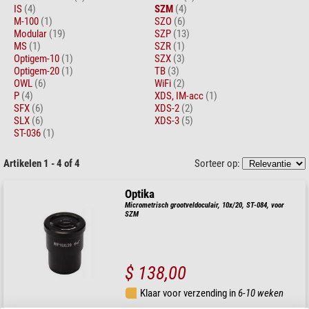
IS
(4)
SZM
(4)
M-100
(1)
SZO
(6)
Modular
(19)
SZP
(13)
MS
(1)
SZR
(1)
Optigem-10
(1)
SZX
(3)
Optigem-20
(1)
TB
(3)
OWL
(6)
WiFi
(2)
P
(4)
XDS, IM-acc
(1)
SFX
(6)
XDS-2
(2)
SLX
(6)
XDS-3
(5)
ST-036
(1)
Artikelen 1 - 4 of 4
Sorteer op:
Optika
Micrometrisch grootveldoculair, 10x/20, ST-084, voor
SZM
$ 138,00
Klaar voor verzending in
6-10 weken