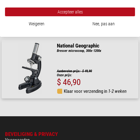
Aanbevolen prijs: $ 81,00
Accepteer alles
Onze prijs:
$ 75,00
Weigeren
Nee, pas aan
Klaar voor verzending in
1-2 weken
National Geographic
Bresser microscoop, 300x-1200x
Aanbevolen prijs: $ 49,90
Onze prijs:
$ 46,90
Klaar voor verzending in
1-2 weken
BEVEILIGING & PRIVACY
Voorwaarden