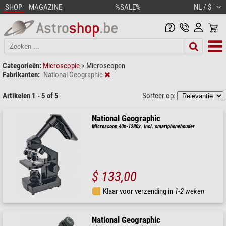
SHOP
MAGAZINE
%SALE%
NL / $
Categorieën:
Microscopie
>
Microscopen
Fabrikanten:
National Geographic
Artikelen 1 - 5 of 5
Sorteer op:
National Geographic
Microscoop 40x-1280x, incl. smartphonehouder
$ 133,00
Klaar voor verzending in
1-2 weken
National Geographic