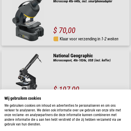
Microscoop 40x-640x, incl. smartphoneadapter
$ 70,00
Klaar voor verzending in
1-2 weken
National Geographic
Microscoopset, 40x-1024x, USB (incl. koffer)
$ 197,00
Klaar voor verzending in
1-2 weken
Wij gebruiken cookies
We gebruiken cookies om inhoud en advertenties te personaliseren en om ons
verkeer te analyseren. We delen ook informatie over uw gebruik van onze site met
National Geographic
onze reclame- en analysepartners die deze informatie kunnen combineren met
andere informatie die u aan hen hebt verstrekt of die zij hebben verzameld via uw
Microscoopset, 300x-1200x (incl. koffer)
gebruik van hun diensten.