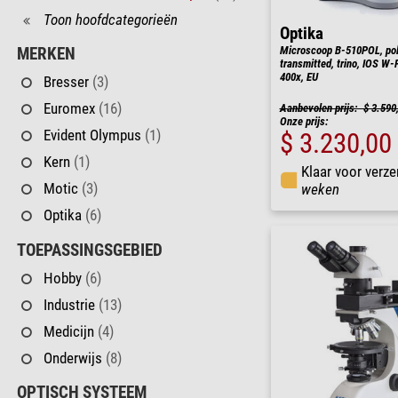
Toon hoofdcategorieën
Optika
Microscoop B-510POL, pola
MERKEN
transmitted, trino, IOS W
400x, EU
Bresser
(3)
Euromex
(16)
Aanbevolen prijs: $ 3.590
Onze prijs:
Evident Olympus
(1)
$ 3.230,00
Kern
(1)
Klaar voor verze
Motic
(3)
weken
Optika
(6)
TOEPASSINGSGEBIED
Hobby
(6)
Industrie
(13)
Medicijn
(4)
Onderwijs
(8)
OPTISCH SYSTEEM