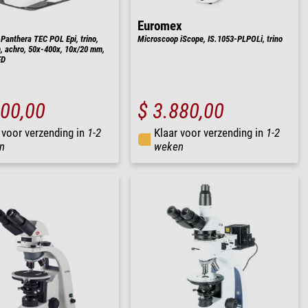
Euromex
Panthera TEC POL Epi, trino,
Microscoop iScope, IS.1053-PLPOLi, trino
an, achro, 50x-400x, 10x/20 mm,
ED
500,00
$ 3.880,00
 voor verzending in
1-2
Klaar voor verzending in
1-2
n
weken