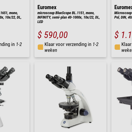
Euromex
Eurome
1651, mono,
microscoop BlueScope BL.1151, mono,
Microscoop 
0x, 10x/22, DL,
INFINITY, semi-plan 40-1000x, 10x/22, DL,
Pol, DIN, 4
LED
$ 590,00
$ 1.
nding in
1-2
Klaar voor verzending in
1-2
Klaar
weken
weke