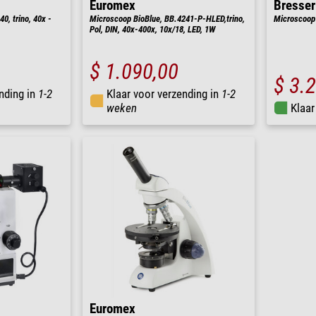
Euromex
Bresser
, trino, 40x -
Microscoop BioBlue, BB.4241-P-HLED,trino,
Microscoop
Pol, DIN, 40x-400x, 10x/18, LED, 1W
$ 1.090,00
$ 3.
nding in
1-2
Klaar voor verzending in
1-2
weken
Klaar
Euromex