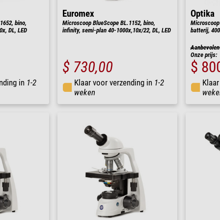
Euromex
Optika
1652, bino,
Microscoop BlueScope BL.1152, bino,
Microscoop 
0x, DL, LED
infinity, semi-plan 40-1000x,10x/22, DL, LED
batterij, 40
Aanbevolen 
Onze prijs:
$ 730,00
$ 80
nding in
1-2
Klaar voor verzending in
1-2
Klaar
weken
weke