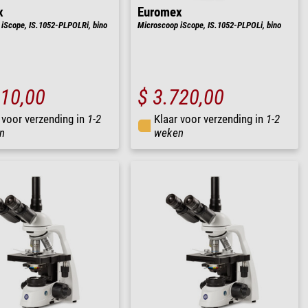
x
Euromex
iScope, IS.1052-PLPOLRi, bino
Microscoop iScope, IS.1052-PLPOLi, bino
910,00
$ 3.720,00
 voor verzending in
1-2
Klaar voor verzending in
1-2
n
weken