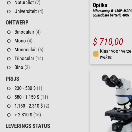
Naturalist
(7)
Optika
Universiteit
(4)
Microscoop B-150P-MRPL, 
oplaadbare batterij, 400x
ONTWERP
Binoculair
(4)
$ 710,00
Mono
(4)
Monoculair
(6)
Klaar voor verze
weken
Trinocular
(14)
Bino
(2)
PRIJS
230 - 580 $
(1)
580 - 1.150 $
(11)
1.150 - 2.310 $
(2)
> 2.310 $
(16)
LEVERINGS STATUS