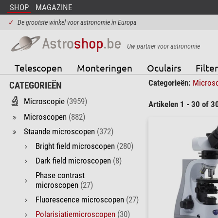
SHOP
MAGAZINE
✓
De grootste winkel voor astronomie in Europa
Uw partner voor astronomie
Telescopen
Monteringen
Oculairs
Filter
Categorieën:
Micros
CATEGORIEËN
Microscopie
(3959)
Artikelen 1 - 30 of 3
Microscopen
(882)
Staande microscopen
(372)
Bright field microscopen
(280)
Dark field microscopen
(8)
Phase contrast
microscopen
(27)
Fluorescence microscopen
(27)
Polarisiatiemicroscopen
(30)