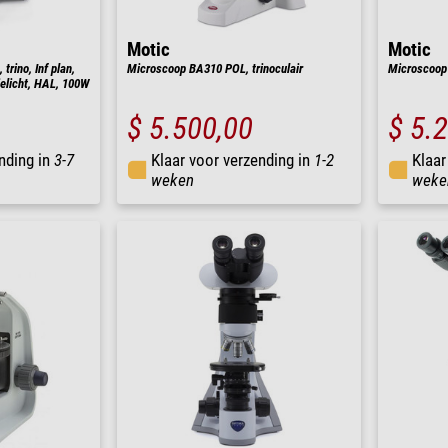
Motic
Motic
rino, Inf plan,
Microscoop BA310 POL, trinoculair
Microscoop 
ielicht, HAL, 100W
$ 5.500,00
$ 5.
nding in
3-7
Klaar voor verzending in
1-2
Klaar
weken
weke