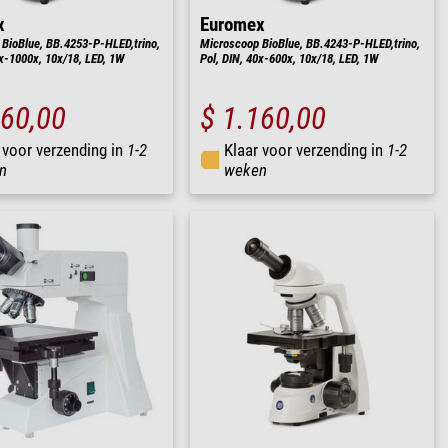
x
Euromex
BioBlue, BB.4253-P-HLED,trino,
Microscoop BioBlue, BB.4243-P-HLED,trino,
0x-1000x, 10x/18, LED, 1W
Pol, DIN, 40x-600x, 10x/18, LED, 1W
160,00
$ 1.160,00
 voor verzending in
1-2
Klaar voor verzending in
1-2
n
weken