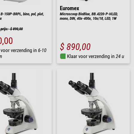
Euromex
B-150P-BRPL, bino, pol, plat,
Microscoop BioBlue, BB.4220-P-HLED,
0x
mono, DIN, 40x-400x, 10x/18, LED, 1W
prijs: $ 890,00
0,00
$ 890,00
 voor verzending in
6-10
n
Klaar voor verzending in
24 u