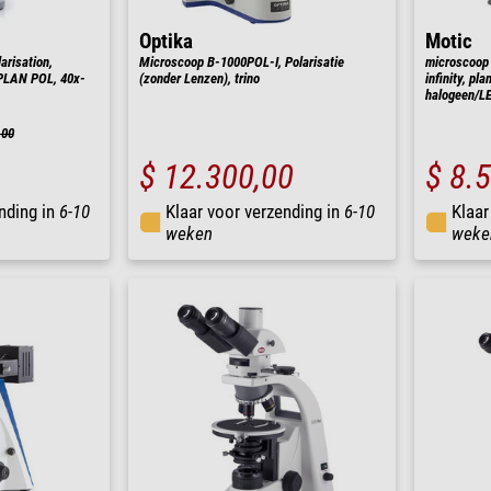
Optika
Motic
risation,
Microscoop B-1000POL-I, Polarisatie
microscoop 
-PLAN POL, 40x-
(zonder Lenzen), trino
infinity, pl
halogeen/L
,00
$ 12.300,00
$ 8.
nding in
6-10
Klaar voor verzending in
6-10
Klaar
weken
weke