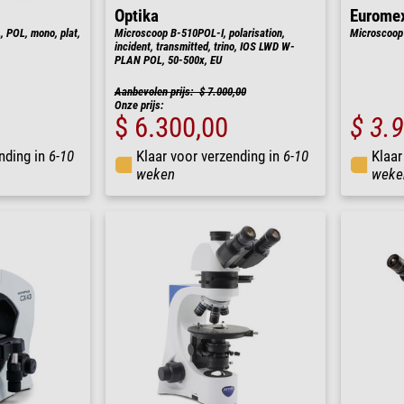
Optika
Eurome
POL, mono, plat,
Microscoop B-510POL-I, polarisation,
Microscoop 
incident, transmitted, trino, IOS LWD W-
PLAN POL, 50-500x, EU
Aanbevolen prijs: $ 7.000,00
Onze prijs:
$ 6.300,00
$ 3.
nding in
6-10
Klaar voor verzending in
6-10
Klaar
weken
weke