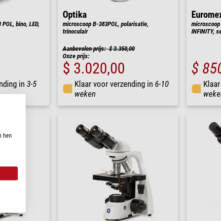
Optika
Eurome
POL, bino, LED,
microscoop B-383POL, polarisatie,
microscoop 
trinoculair
INFINITY, s
Aanbevolen prijs: $ 3.350,00
Onze prijs:
$ 3.020,00
$ 85
nding in
3-5
Klaar voor verzending in
6-10
Klaar
weken
weke
n
n hen