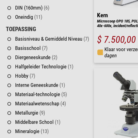
DIN (160mm)
(6)
Kern
Oneindig
(11)
Microscoop OPO 185, POL, t
40x-600x, incident/reflect
TOEPASSING
$ 7.500,00
Basisniveau & Gemiddeld Niveau
(7)
Basisschool
(7)
Klaar voor verze
dagen
Diergeneeskunde
(2)
Halfgeleider Technologie
(1)
Hobby
(7)
Interne Geneeskunde
(1)
Materiaal-technologie
(5)
Materiaalwetenschap
(4)
Metallurgie
(9)
Middelbare School
(1)
Mineralogie
(13)