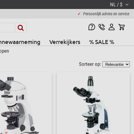
NL / $
✓
Persoonlijk advies en service
nnewaarneming
Verrekijkers
% SALE %
copen
Sorteer op: