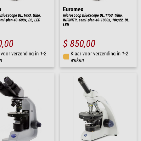
x
Euromex
BlueScope BL.1653, trino,
microscoop BlueScope BL.1153, trino,
emi-plan 40-600x, DL, LED
INFINITY, semi-plan 40-1000x, 10x/22, DL,
LED
0,00
$ 850,00
 voor verzending in
1-2
Klaar voor verzending in
1-2
n
weken