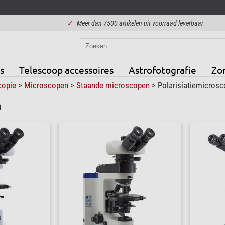
✓
Meer dan 7500 artikelen uit voorraad leverbaar
s
Telescoop accessoires
Astrofotografie
Zo
copie
>
Microscopen
>
Staande microscopen
>
Polarisiatiemicros
0