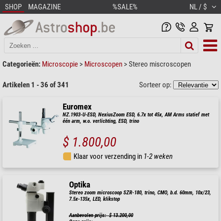
SHOP
MAGAZINE
%SALE%
NL / $
Categorieën:
Microscopie
>
Microscopen
>
Stereo miscroscopen
Artikelen 1 - 36 of 341
Sorteer op:
Euromex
NZ.1903-U-ESD, NexiusZoom ESD, 6.7x tot 45x, AM Arms statief met
één arm, w.o. verlichting, ESD, trino
$ 1.800,00
Klaar voor verzending in
1-2 weken
Optika
Stereo zoom microscoop SZR-180, trino, CMO, b.d. 60mm, 10x/23,
7.5x-135x, LED, klikstop
Aanbevolen prijs: $ 13.200,00