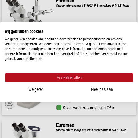
Euromex
Stereo microscoop SB.1903-U StereoBlue 0.7/4.5 Trino
Wij gebruiken cookies
$ 1.040,00
We gebruiken cookies om inhoud en advertenties te personaliseren en om ons
verkeer te analyseren. We delen ook informatie over uw gebruik van onze site met
Klaar voor verzending in
1-2 weken
onze reclame- en analysepartners die deze informatie kunnen combineren met
andere informatie die u aan hen hebt verstrekt of die zij hebben verzameld via uw
gebruik van hun diensten.
Omegon
StereoView, 20x, LED
Accepteer alles
Weigeren
Nee, pas aan
$ 59,00
Klaar voor verzending in
24 u
Euromex
Stereo microscoop SB.3903 StereoBlue 0.7/4.5 Trino