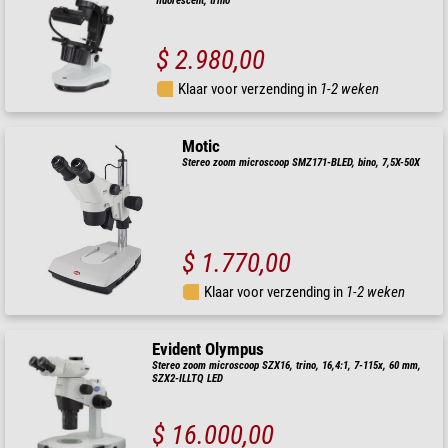
fluorescent, trino
$ 2.980,00
Klaar voor verzending in
1-2 weken
Motic
Stereo zoom microscoop SMZ171-BLED, bino, 7,5X-50X
$ 1.770,00
Klaar voor verzending in
1-2 weken
Evident Olympus
Stereo zoom microscoop SZX16, trino, 16,4:1, 7-115x, 60 mm,
SZX2-ILLTQ LED
$ 16.000,00