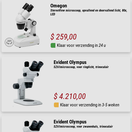
Omegon
StereoView microscoop, opvallend en doorvallend licht, 80x,
LED
$ 259,00
Klaar voor verzending in
24 u
Evident Olympus
SZ61microscoop, voor ringlicht, trinoculair
$ 4.210,00
Klaar voor verzending in
3-5 weken
Evident Olympus
SZ61microscoop, voor zwanenhals, trinoculair