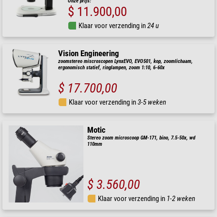
Onze prijs:
$ 11.900,00
Klaar voor verzending in
24 u
Vision Engineering
zoomstereo miscroscopen LynxEVO, EVO501, kop, zoomlichaam,
ergonomisch statief, ringlampen, zoom 1:10, 6-60x
$ 17.700,00
Klaar voor verzending in
3-5 weken
Motic
Stereo zoom microscoop GM-171, bino, 7.5-50x, wd
110mm
$ 3.560,00
Klaar voor verzending in
1-2 weken