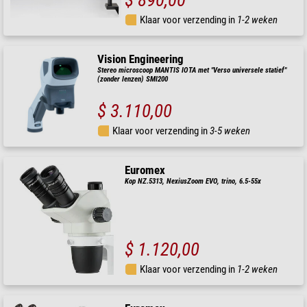
Klaar voor verzending in
1-2 weken
Vision Engineering
Stereo microscoop MANTIS IOTA met "Verso universele statief"
(zonder lenzen) SMI200
$ 3.110,00
Klaar voor verzending in
3-5 weken
Euromex
Kop NZ.5313, NexiusZoom EVO, trino, 6.5-55x
$ 1.120,00
Klaar voor verzending in
1-2 weken