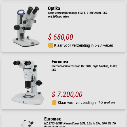
Optika
zoom stereomicroscoop SLX-3, 7-45x zoom, LED,
w.d.100mm, trino
$ 680,00
Klaar voor verzending in
6-10 weken
Euromex
Stereozoommicroscoop DZ.1100, ergo binokop, 8-80x,
LED
$ 7.200,00
Klaar voor verzending in
1-2 weken
Euromex
NZ.1703-GEMF, NexiusZoom GEM, 6.5x to 55x, 30W 6V, 7W