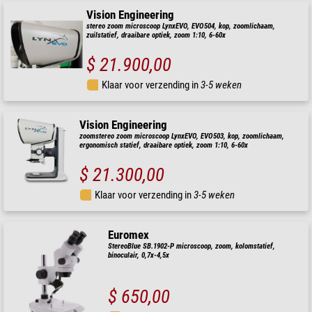
Vision Engineering
stereo zoom microscoop LynxEVO, EVO504, kop, zoomlichaam,
zuilstatief, draaibare optiek, zoom 1:10, 6-60x
$ 21.900,00
Klaar voor verzending in
3-5 weken
Vision Engineering
zoomstereo zoom microscoop LynxEVO, EVO503, kop, zoomlichaam,
ergonomisch statief, draaibare optiek, zoom 1:10, 6-60x
$ 21.300,00
Klaar voor verzending in
3-5 weken
Euromex
StereoBlue SB.1902-P microscoop, zoom, kolomstatief,
binoculair, 0,7x-4,5x
$ 650,00