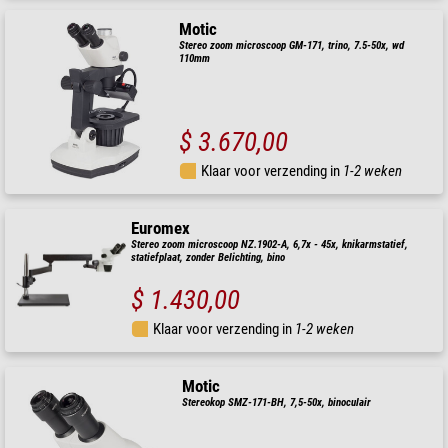
Motic
Stereo zoom microscoop GM-171, trino, 7.5-50x, wd
110mm
$ 3.670,00
Klaar voor verzending in
1-2 weken
Euromex
Stereo zoom microscoop NZ.1902-A, 6,7x - 45x, knikarmstatief,
statiefplaat, zonder Belichting, bino
$ 1.430,00
Klaar voor verzending in
1-2 weken
Motic
Stereokop SMZ-171-BH, 7,5-50x, binoculair