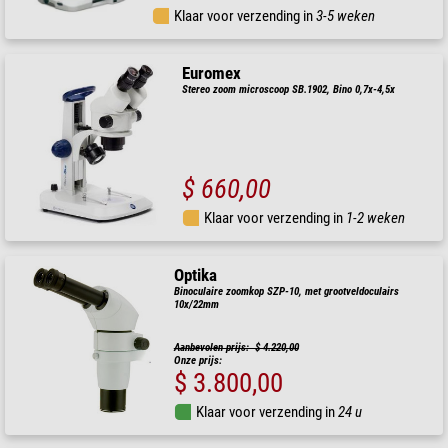
Klaar voor verzending in
3-5 weken
Euromex
Stereo zoom microscoop SB.1902, Bino 0,7x-4,5x
$ 660,00
Klaar voor verzending in
1-2 weken
Optika
Binoculaire zoomkop SZP-10, met grootveldoculairs
10x/22mm
Aanbevolen prijs: $ 4.220,00
Onze prijs:
$ 3.800,00
Klaar voor verzending in
24 u