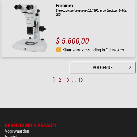
Euromex
Stereozoommicroscoop DZ.1800, ergo binokop, 8-64x,
LED
$ 5.600,00
Klaar voor verzending in
1-2 weken
VOLGENDE
1
2
3
...
10
BEVEILIGING & PRIVACY
Voorwaarden
Imprint