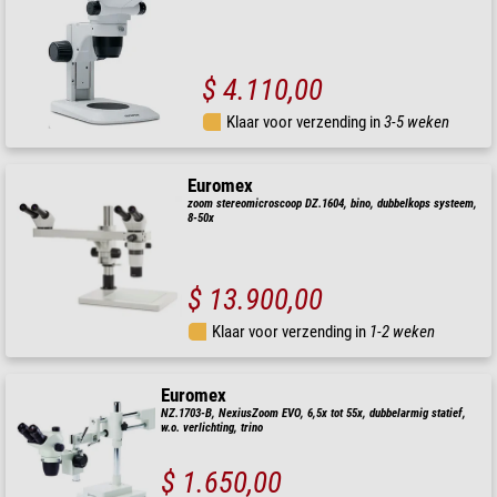
$ 4.110,00
Klaar voor verzending in
3-5 weken
Euromex
zoom stereomicroscoop DZ.1604, bino, dubbelkops systeem,
8-50x
$ 13.900,00
Klaar voor verzending in
1-2 weken
Euromex
NZ.1703-B, NexiusZoom EVO, 6,5x tot 55x, dubbelarmig statief,
w.o. verlichting, trino
$ 1.650,00