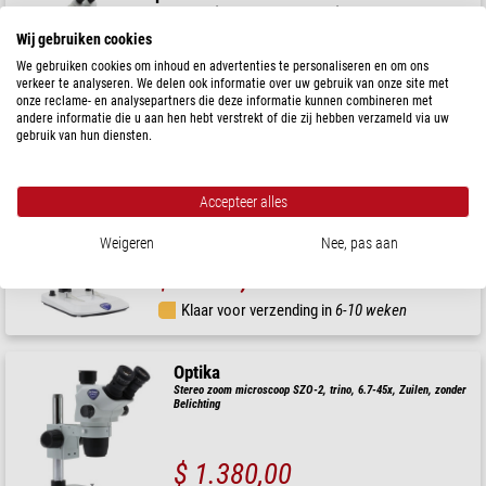
Stereo zoom microscoop OPTIGEM-10, bino, BF, DF, Greenough, b.d.
100mm, 10x/21mm, 0.7x-4.5x
Wij gebruiken cookies
Aanbevolen prijs: $ 1.980,00
We gebruiken cookies om inhoud en advertenties te personaliseren en om ons
Onze prijs:
verkeer te analyseren. We delen ook informatie over uw gebruik van onze site met
$ 1.780,00
onze reclame- en analysepartners die deze informatie kunnen combineren met
andere informatie die u aan hen hebt verstrekt of die zij hebben verzameld via uw
Klaar voor verzending in
6-10 weken
gebruik van hun diensten.
Optika
Accepteer alles
Stereo zoom microscoop SZO-4, trino, 6.7-45x, Zuilen, Invallend
en Doorgelaten licht
Weigeren
Nee, pas aan
$ 1.720,00
Klaar voor verzending in
6-10 weken
Optika
Stereo zoom microscoop SZO-2, trino, 6.7-45x, Zuilen, zonder
Belichting
$ 1.380,00