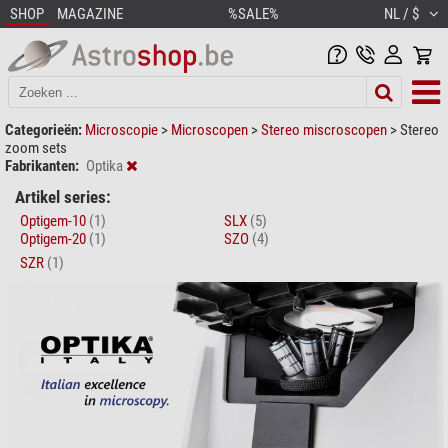
SHOP
MAGAZINE
%SALE%
NL / $
Categorieën:
Microscopie
>
Microscopen
>
Stereo miscroscopen
>
Stereo
zoom sets
Fabrikanten:
Optika
Artikel series:
Optigem-10
(1)
SLX
(5)
Optigem-20
(1)
SZO
(4)
SZR
(1)