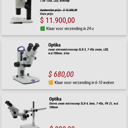
7.5x-135x, LED, klikstop
Aanbevolen prijs: $ 13.200,00
Onze prijs:
$ 11.900,00
Klaar voor verzending in
24 u
Optika
zoom stereomicroscoop SLX-3, 7-45x zoom, LED,
w.d.100mm, trino
$ 680,00
Klaar voor verzending in
6-10 weken
Optika
Stereo zoom microscoop SLX-4, bino, 7-45x, FN 21, w.d.
100mm