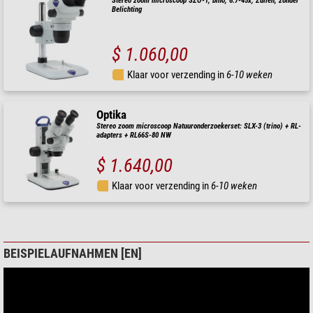
Stereo zoom microscoop SZO-1, bino, 6.7-45x, Zuilen, zonder
Belichting
$ 1.060,00
Klaar voor verzending in
6-10 weken
Optika
Stereo zoom microscoop Natuuronderzoekerset: SLX-3 (trino) + RL-
adapters + RL66S-80 NW
$ 1.640,00
Klaar voor verzending in
6-10 weken
BEISPIELAUFNAHMEN [EN]