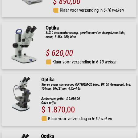
$ 890,00
Klaar voor verzending in
6-10 weken
Optika
SLX-2 stereomicroscoop, gereflecteerd en doorgelaten licht,
zoom, 7-45x, LED, bino
$ 620,00
Klaar voor verzending in
6-10 weken
Optika
Stereo zoom microscoop OPTIGEM-20 trino, BF, DF, Greenough, b.d.
100mm, 10x/21mm, 0.7x-4.5x
Aanbevolen prijs: $ 2.080,00
Onze prijs:
$ 1.870,00
Klaar voor verzending in
6-10 weken
Optika