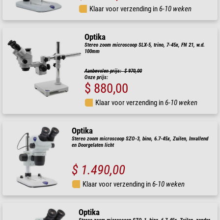
Klaar voor verzending in
6-10 weken
Optika
Stereo zoom microscoop SLX-5, trino, 7-45x, FN 21, w.d.
100mm
Aanbevolen prijs: $ 970,00
Onze prijs:
$ 880,00
Klaar voor verzending in
6-10 weken
Optika
Stereo zoom microscoop SZO-3, bino, 6.7-45x, Zuilen, Invallend
en Doorgelaten licht
$ 1.490,00
Klaar voor verzending in
6-10 weken
Optika