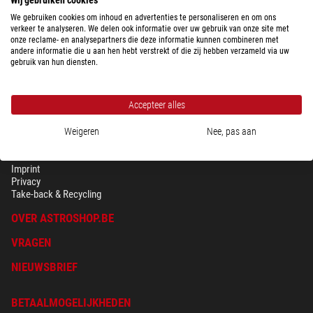
$ 580,00
We gebruiken cookies om inhoud en advertenties te personaliseren en om ons
verkeer te analyseren. We delen ook informatie over uw gebruik van onze site met
Klaar voor verzending in
24 u
onze reclame- en analysepartners die deze informatie kunnen combineren met
andere informatie die u aan hen hebt verstrekt of die zij hebben verzameld via uw
gebruik van hun diensten.
Accepteer alles
Weigeren
Nee, pas aan
BEVEILIGING & PRIVACY
Voorwaarden
Imprint
Privacy
Take-back & Recycling
OVER ASTROSHOP.BE
VRAGEN
NIEUWSBRIEF
BETAALMOGELIJKHEDEN