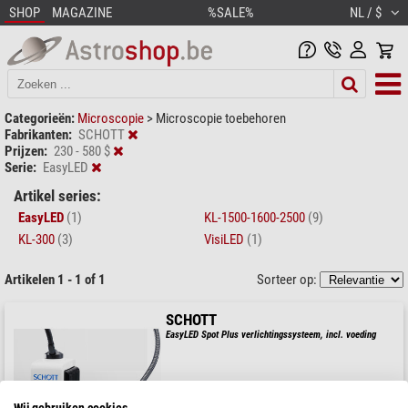
SHOP
MAGAZINE
%SALE%
NL / $
Categorieën:
Microscopie
>
Microscopie toebehoren
Fabrikanten:
SCHOTT
Prijzen:
230 - 580 $
Serie:
EasyLED
Artikel series:
EasyLED
(1)
KL-1500-1600-2500
(9)
KL-300
(3)
VisiLED
(1)
Artikelen 1 - 1 of 1
Sorteer op:
SCHOTT
EasyLED Spot Plus verlichtingssysteem, incl. voeding
Wij gebruiken cookies