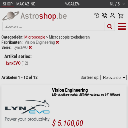
SHOP
MAGAZINE
%SALE%
NL / $
Categorieën:
Microscopie
>
Microscopie toebehoren
Fabrikanten:
Vision Engineering
Serie:
LynxEVO
Artikel series:
LynxEVO
(12)
Artikelen 1 - 12 of 12
Sorteer op:
Vision Engineering
LED-draaibare optiek, EVR060 verticaal en 34° kijkhoek
$ 5.100,00