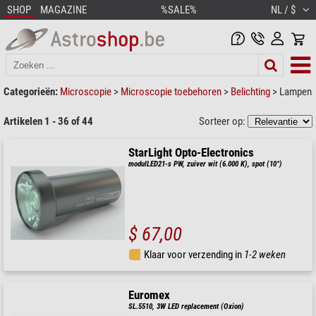
SHOP
MAGAZINE
%SALE%
NL / $
Categorieën:
Microscopie
>
Microscopie toebehoren
>
Belichting
>
Lampen
Artikelen 1 - 36 of 44
Sorteer op:
StarLight Opto-Electronics
modulLED21-s PW, zuiver wit (6.000 K), spot (10°)
$ 67,00
Klaar voor verzending in
1-2 weken
Euromex
SL.5510, 3W LED replacement (Oxion)