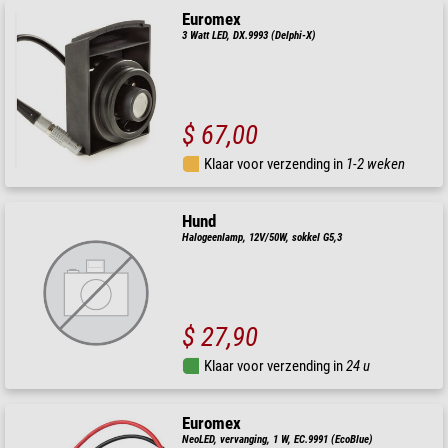
Euromex
3 Watt LED, DX.9993 (Delphi-X)
$ 67,00
Klaar voor verzending in
1-2 weken
Hund
Halogeenlamp, 12V/50W, sokkel G5,3
$ 27,90
Klaar voor verzending in
24 u
Euromex
NeoLED, vervanging, 1 W, EC.9991 (EcoBlue)