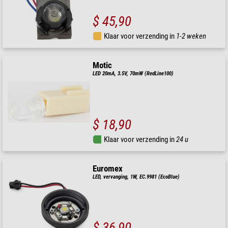
$ 45,90
Klaar voor verzending in
1-2 weken
Motic
LED 20mA, 3.5V, 70mW (RedLine100)
$ 18,90
Klaar voor verzending in
24 u
Euromex
LED, vervanging, 1W, EC.9981 (EcoBlue)
$ 36,90