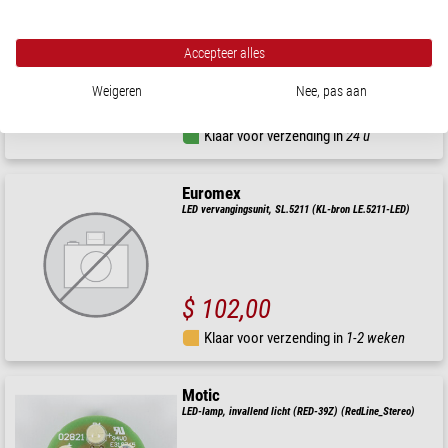
Halogeenlamp, 12V/30W, sokkel G6,35
Accepteer alles
Weigeren
Nee, pas aan
$ 20,90
Klaar voor verzending in
24 u
Euromex
LED vervangingsunit, SL.5211 (KL-bron LE.5211-LED)
$ 102,00
Klaar voor verzending in
1-2 weken
Motic
LED-lamp, invallend licht (RED-39Z) (RedLine_Stereo)