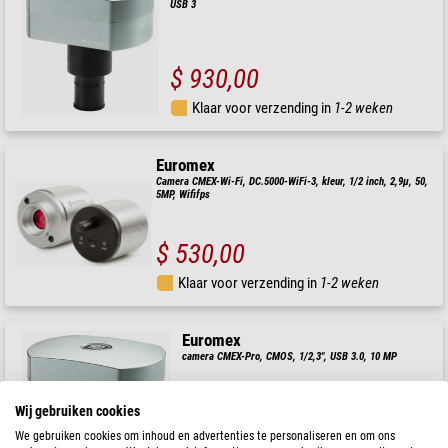
USB 3
$ 930,00
Klaar voor verzending in
1-2 weken
Euromex
Camera CMEX-Wi-Fi, DC.5000-WiFi-3, kleur, 1/2 inch, 2,9µ, 50,
5MP, Wififps
$ 530,00
Klaar voor verzending in
1-2 weken
Euromex
camera CMEX-Pro, CMOS, 1/2,3", USB 3.0, 10 MP
Wij gebruiken cookies
( 3 / 5 )
We gebruiken cookies om inhoud en advertenties te personaliseren en om ons