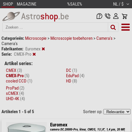
SHOP
MAGAZINE
%SALE%
NL / $
Categorieën:
Microscopie
>
Microscopie toebehoren
>
Camera's
>
Camera's
Fabrikanten:
Euromex
Serie:
CMEX-Pro
Artikel series:
CMEX
(3)
DC
(1)
CMEX-Pro
(5)
EduPad
(4)
cooled CCD
(1)
HD
(8)
ProPad
(2)
sCMEX
(4)
UHD-4K
(4)
Artikelen 1 - 5 of 5
Sorteer op:
Euromex
camera DC.20000-Pro, kleur, CMOS, 1\1,8", 1,4 µm, 20 MP,