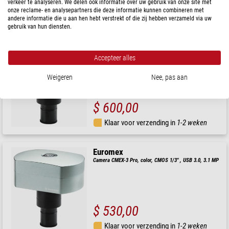
$ 650,00
verkeer te analyseren. We delen ook informatie over uw gebruik van onze site met
onze reclame- en analysepartners die deze informatie kunnen combineren met
andere informatie die u aan hen hebt verstrekt of die zij hebben verzameld via uw
Klaar voor verzending in
1-2 weken
gebruik van hun diensten.
Euromex
Accepteer alles
Camera CMEX-5 Pro, CMOS 1/2.5" , USB 3.0, 5.0 MP
Weigeren
Nee, pas aan
$ 600,00
Klaar voor verzending in
1-2 weken
Euromex
Camera CMEX-3 Pro, color, CMOS 1/3" , USB 3.0, 3.1 MP
$ 530,00
Klaar voor verzending in
1-2 weken