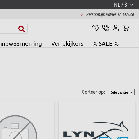
NL / $
✓
Persoonlijk advies en service
nnewaarneming
Verrekijkers
% SALE %
Sorteer op: