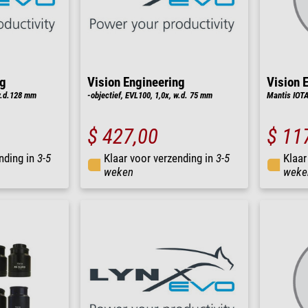
ng
Vision Engineering
Vision 
 w.d.128 mm
-objectief, EVL100, 1,0x, w.d. 75 mm
Mantis IOTA
$ 427,00
$ 11
nding in
3-5
Klaar voor verzending in
3-5
Klaar
weken
weke