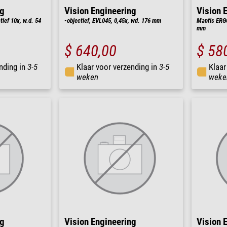
ng
Vision Engineering
Vision 
ief 10x, w.d. 54
-objectief, EVL045, 0,45x, wd. 176 mm
Mantis ERGO
mm
$ 640,00
$ 58
nding in
3-5
Klaar voor verzending in
3-5
Klaar
weken
weke
ng
Vision Engineering
Vision 