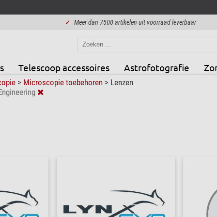
✓
Meer dan 7500 artikelen uit voorraad leverbaar
s
Telescoop accessoires
Astrofotografie
Zo
copie
>
Microscopie toebehoren
>
Lenzen
Engineering
1