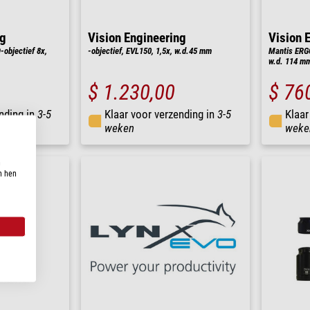
ng
Vision Engineering
Vision 
objectief 8x,
-objectief, EVL150, 1,5x, w.d.45 mm
Mantis ERGO
w.d. 114 m
$ 1.230,00
$ 76
nding in
3-5
Klaar voor verzending in
3-5
Klaar
weken
weke
n
n hen