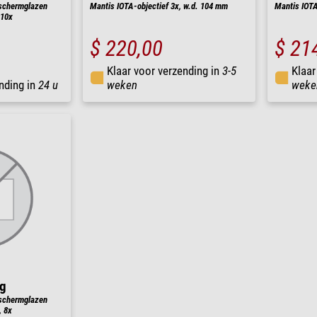
schermglazen
Mantis IOTA-objectief 3x, w.d. 104 mm
Mantis IOTA
 10x
$ 220,00
$ 21
Klaar voor verzending in
3-5
Klaar
nding in
24 u
weken
weke
ng
schermglazen
, 8x