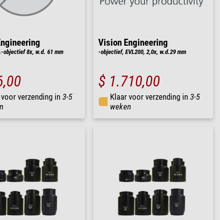
Engineering
Vision Engineering
-objectief 8x, w.d. 61 mm
-objectief, EVL200, 2,0x, w.d.29 mm
6,00
$ 1.710,00
 voor verzending in
3-5
Klaar voor verzending in
3-5
n
weken