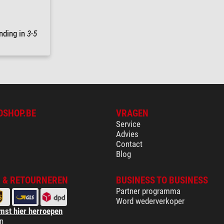
nding in
3-5
OSHOP.BE
VRAGEN
Service
Advies
Contact
Blog
 & RETOURNEREN
BUSINESS TO BUSINESS
Partner programma
Word wederverkoper
mst hier herroepen
n