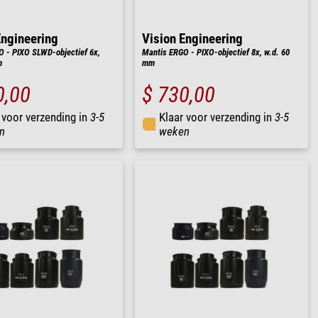
Engineering
Vision Engineering
 - PIXO SLWD-objectief 6x,
Mantis ERGO - PIXO-objectief 8x, w.d. 60
m
mm
0,00
$ 730,00
 voor verzending in
3-5
Klaar voor verzending in
3-5
n
weken