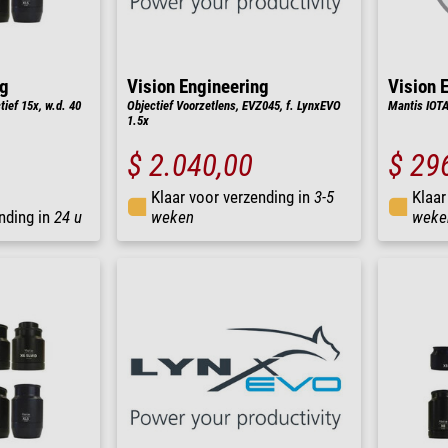
ng
Vision Engineering
Vision 
ief 15x, w.d. 40
Objectief Voorzetlens, EVZ045, f. LynxEVO
Mantis IOTA
1.5x
$ 2.040,00
$ 29
Klaar voor verzending in
3-5
Klaar
nding in
24 u
weken
weke