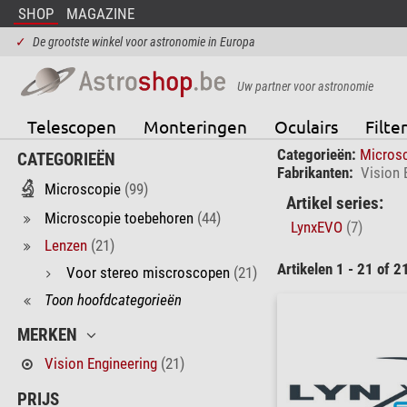
SHOP
MAGAZINE
✓
De grootste winkel voor astronomie in Europa
Uw partner voor astronomie
Telescopen
Monteringen
Oculairs
Filter
Categorieën:
Micros
CATEGORIEËN
Fabrikanten:
Vision 
Microscopie
(99)
Artikel series:
Microscopie toebehoren
(44)
LynxEVO
(7)
Lenzen
(21)
Artikelen 1 - 21 of 2
Voor stereo miscroscopen
(21)
Toon hoofdcategorieën
MERKEN
Vision Engineering
(21)
PRIJS