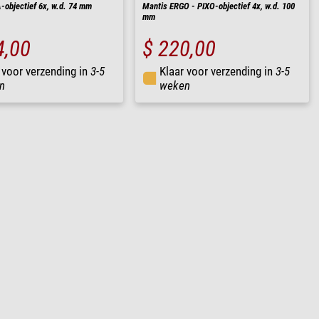
-objectief 6x, w.d. 74 mm
Mantis ERGO - PIXO-objectief 4x, w.d. 100
mm
4,00
$ 220,00
 voor verzending in
3-5
Klaar voor verzending in
3-5
n
weken