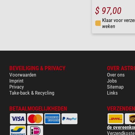
$ 97,00
Klaar voor verze
weken
BEVEILIGING & PRIVACY
OVER ASTR
Voorwaarden
Over ons
Imprint
Jobs
Privacy
Sitemap
Take-back & Recycling
Links
BETAALMOGELIJKHEDEN
VERZENDEN
de overeenko
Verzendkoste