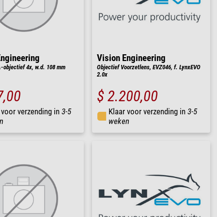
Engineering
Vision Engineering
-objectief 4x, w.d. 108 mm
Objectief Voorzetlens, EVZ046, f. LynxEVO
2.0x
7,00
$ 2.200,00
 voor verzending in
3-5
Klaar voor verzending in
3-5
n
weken