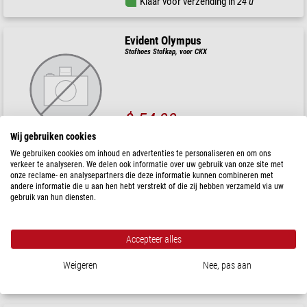
Klaar voor verzending in
24 u
Evident Olympus
Stofhoes Stofkap, voor CKX
$ 54,00
Wij gebruiken cookies
Klaar voor verzending in
24 u
We gebruiken cookies om inhoud en advertenties te personaliseren en om ons
verkeer te analyseren. We delen ook informatie over uw gebruik van onze site met
onze reclame- en analysepartners die deze informatie kunnen combineren met
Motic
andere informatie die u aan hen hebt verstrekt of die zij hebben verzameld via uw
Stofhoes Stofbeschermingshoes (Grootte B) (RedLine100)
gebruik van hun diensten.
Accepteer alles
$ 13,90
Weigeren
Nee, pas aan
Klaar voor verzending in
1-2 weken