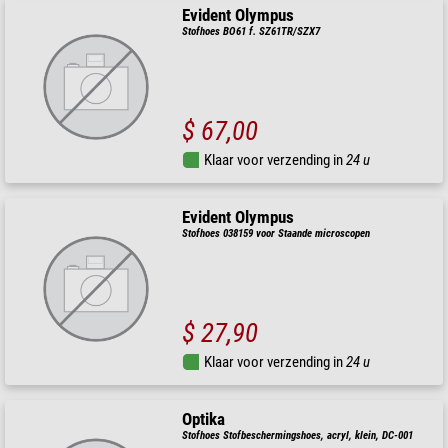
Evident Olympus
Stofhoes BO61 f. SZ61TR/SZX7
$ 67,00
Klaar voor verzending in
24 u
Evident Olympus
Stofhoes 038159 voor Staande microscopen
$ 27,90
Klaar voor verzending in
24 u
Optika
Stofhoes Stofbeschermingshoes, acryl, klein, DC-001