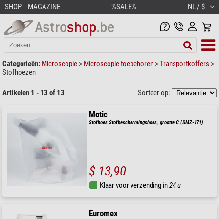
SHOP
MAGAZINE
%SALE%
NL / $
Categorieën:
Microscopie
>
Microscopie toebehoren
>
Transportkoffers
>
Stofhoezen
Artikelen 1 - 13 of 13
Sorteer op:
Motic
Stofhoes Stofbeschermingshoes, grootte C (SMZ-171)
$ 13,90
Klaar voor verzending in
24 u
Euromex