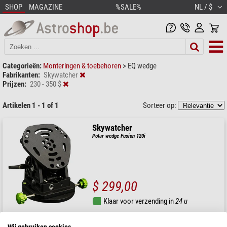
SHOP
MAGAZINE
%SALE%
NL / $
Categorieën:
Monteringen & toebehoren
>
EQ wedge
Fabrikanten:
Skywatcher
Prijzen:
230 - 350 $
Artikelen 1 - 1 of 1
Sorteer op:
Skywatcher
Polar wedge Fusion 120i
$ 299,00
Klaar voor verzending in
24 u
Wij gebruiken cookies