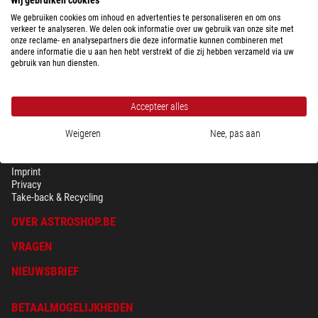
We gebruiken cookies om inhoud en advertenties te personaliseren en om ons
verkeer te analyseren. We delen ook informatie over uw gebruik van onze site met
onze reclame- en analysepartners die deze informatie kunnen combineren met
andere informatie die u aan hen hebt verstrekt of die zij hebben verzameld via uw
gebruik van hun diensten.
Accepteer alles
Weigeren
Nee, pas aan
BEVEILIGING & PRIVACY
Voorwaarden
Imprint
Privacy
Take-back & Recycling
OVER ASTROSHOP.BE
VRAGEN
NIEUWSBRIEF
BETAALMOGELIJKHEDEN