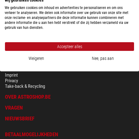
We gebruiken cookies om inhoud en advertenties te personaliseren en om ons
verkeer te analyseren. We delen ook informatie over uw gebruik van onze site met
onze reclame- en analysepartners die deze informatie kunnen combineren met
andere informatie die u aan hen hebt verstrekt of die zij hebben verzameld via uw
gebruik van hun diensten.
Accepteer alles
Weigeren
Nee, pas aan
BEVEILIGING & PRIVACY
Voorwaarden
Imprint
Privacy
Take-back & Recycling
OVER ASTROSHOP.BE
VRAGEN
NIEUWSBRIEF
BETAALMOGELIJKHEDEN