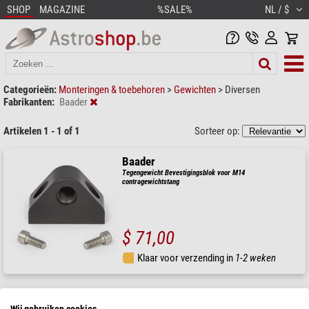
SHOP
MAGAZINE
%SALE%
NL / $
Categorieën:
Monteringen & toebehoren
>
Gewichten
>
Diversen
Fabrikanten:
Baader
Artikelen 1 - 1 of 1
Sorteer op:
Baader
Tegengewicht Bevestigingsblok voor M14
contragewichtstang
$ 71,00
Klaar voor verzending in
1-2 weken
Wij gebruiken cookies