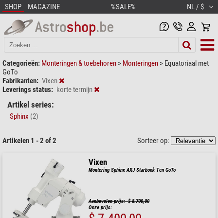
SHOP
MAGAZINE
%SALE%
NL / $
Categorieën:
Monteringen & toebehoren
>
Monteringen
>
Equatoriaal met
GoTo
Fabrikanten:
Vixen
Leverings status:
korte termijn
Artikel series:
Sphinx
(2)
Artikelen 1 - 2 of 2
Sorteer op:
Vixen
Montering Sphinx AXJ Starbook Ten GoTo
Aanbevolen prijs: $ 8.700,00
Onze prijs: