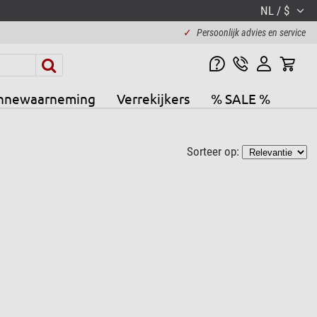
NL / $
✓
Persoonlijk advies en service
nnewaarneming
Verrekijkers
% SALE %
Sorteer op: