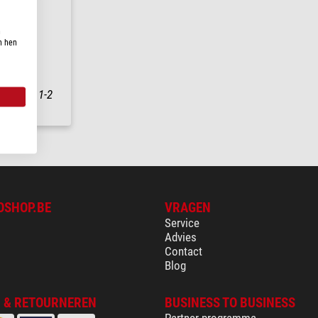
n
ng
n hen
nding in
1-2
OSHOP.BE
VRAGEN
Service
Advies
Contact
Blog
 & RETOURNEREN
BUSINESS TO BUSINESS
Partner programma