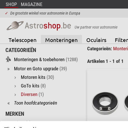
SHOP
MAGAZINE
✓
De grootste winkel voor astronomie in Europa
Uw partner voor astronomie
Telescopen
Monteringen
Oculairs
Filter
Categorieën:
Monter
CATEGORIEËN
Monteringen & toebehoren
(1288)
Artikelen 1 - 1 of 1
Motor en Goto upgrade
(39)
Motoren kits
(30)
GoTo kits
(8)
Diversen
(1)
Toon hoofdcategorieën
MERKEN
Vixen
(1)