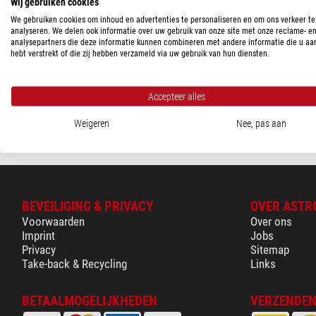
Wij gebruiken cookies
PRIJS
We gebruiken cookies om inhoud en advertenties te personaliseren en om ons verkeer te
Vixen
analyseren. We delen ook informatie over uw gebruik van onze site met onze reclame- e
> 1.150 $
(1)
encoder voor AXJ-monteri
analysepartners die deze informatie kunnen combineren met andere informatie die u aa
hebt verstrekt of die zij hebben verzameld via uw gebruik van hun diensten.
LEVERINGS STATUS
$ 2.070,00
korte termijn
(1)
Klaar voor verze
Accepteer alles
weken
Weigeren
Nee, pas aan
BEVEILIGING & PRIVACY
OVER ASTR
Voorwaarden
Over ons
Imprint
Jobs
Privacy
Sitemap
Take-back & Recycling
Links
BETAALMOGELIJKHEDEN
VERZENDEN