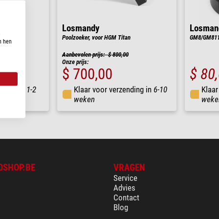
Losmandy
Losman
n
- en G11-
Poolzoeker, voor HGM Titan
GM8/GM811 
n hen
Aanbevolen prijs: $ 800,00
Onze prijs:
$ 700,00
$ 80
nding in
1-2
Klaar voor verzending in
6-10
Klaar
weken
weke
OSHOP.BE
VRAGEN
Service
Advies
Contact
Blog