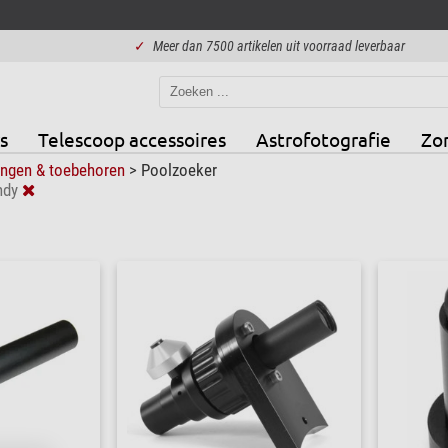
✓
Meer dan 7500 artikelen uit voorraad leverbaar
s
Telescoop accessoires
Astrofotografie
Zo
ingen & toebehoren
>
Poolzoeker
ndy