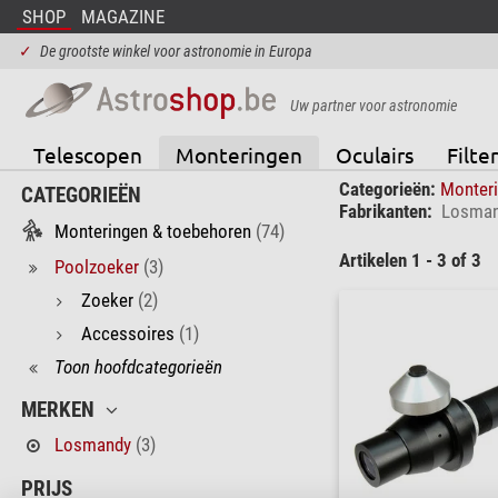
SHOP
MAGAZINE
✓
De grootste winkel voor astronomie in Europa
Uw partner voor astronomie
Telescopen
Monteringen
Oculairs
Filter
Categorieën:
Monter
CATEGORIEËN
Fabrikanten:
Losma
Monteringen & toebehoren
(74)
Artikelen 1 - 3 of 3
Poolzoeker
(3)
Zoeker
(2)
Accessoires
(1)
Toon hoofdcategorieën
MERKEN
Losmandy
(3)
PRIJS