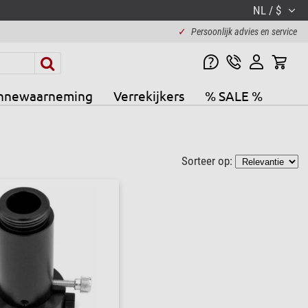
NL / $
✓
Persoonlijk advies en service
nnewaarneming
Verrekijkers
% SALE %
Sorteer op: