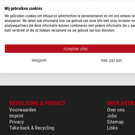
60 - 120 $
(1)
Wij gebruiken cookies
350 - 580 $
(1)
We gebruiken cookies om inhoud en advertenties te personaliseren en om ons verkeer te
Losmandy
analyseren. We delen ook informatie over uw gebruik van onze site met onze reclame- e
Poolzoeker, voor GM8-, G9
580 - 1.150 $
(1)
analysepartners die deze informatie kunnen combineren met andere informatie die u aa
monteringen
hebt verstrekt of die zij hebben verzameld via uw gebruik van hun diensten.
LEVERINGS STATUS
$ 497,00
korte termijn
(3)
Accepteer alles
Klaar voor verze
Weigeren
Nee, pas aan
weken
BEVEILIGING & PRIVACY
OVER ASTR
Voorwaarden
Over ons
Imprint
Jobs
Privacy
Sitemap
Take-back & Recycling
Links