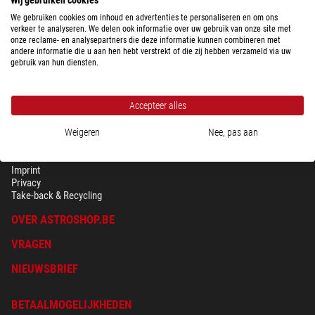
$ 57,00
We gebruiken cookies om inhoud en advertenties te personaliseren en om ons
Klaar voor verzending in
1-2 weken
verkeer te analyseren. We delen ook informatie over uw gebruik van onze site met
onze reclame- en analysepartners die deze informatie kunnen combineren met
andere informatie die u aan hen hebt verstrekt of die zij hebben verzameld via uw
gebruik van hun diensten.
Accepteer alles
Weigeren
Nee, pas aan
BEVEILIGING & PRIVACY
Voorwaarden
Imprint
Privacy
Take-back & Recycling
OVER ASTROSHOP.BE
VRAGEN
NIEUWSBRIEF
BETAALMOGELIJKHEDEN