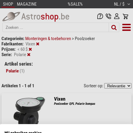
SHOP
MAGAZINE
%SALE%
NL / $
Categorieën:
Monteringen & toebehoren
>
Poolzoeker
Fabrikanten:
Vixen
Prijzen:
< 60 $
Serie:
Polarie
Artikel series:
Polarie
(1)
Artikelen 1 - 1 of 1
Sorteer op:
Vixen
Poolzoeker QPL Polarie kompas
Wij gebruiken cookies