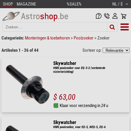
SHOP
MAGAZINE
%SALE%
NL / $
Categorieën:
Monteringen & toebehoren
>
Poolzoeker
>
Zoeker
Artikelen 1 - 36 of 44
Sorteer op:
Skywatcher
HM5 poolzoeker voor EQ-3-2 (verbeterde
vizierinrichting)
$ 63,00
Klaar voor verzending in
24 u
Skywatcher
HM5 poolzoeker, voor EQ-5, NEQ-5, EQ-6