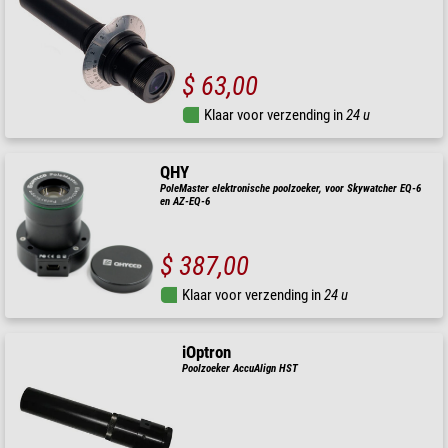
$ 63,00
Klaar voor verzending in
24 u
QHY
PoleMaster elektronische poolzoeker, voor Skywatcher EQ-6
en AZ-EQ-6
$ 387,00
Klaar voor verzending in
24 u
iOptron
Poolzoeker AccuAlign HST