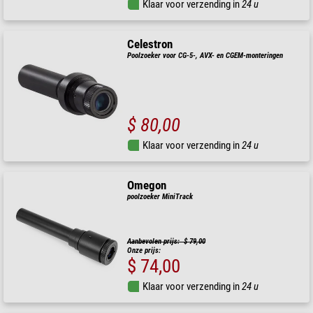
Klaar voor verzending in
24 u
Celestron
Poolzoeker voor CG-5-, AVX- en CGEM-monteringen
$ 80,00
Klaar voor verzending in
24 u
Omegon
poolzoeker MiniTrack
Aanbevolen prijs: $ 79,00
Onze prijs:
$ 74,00
Klaar voor verzending in
24 u