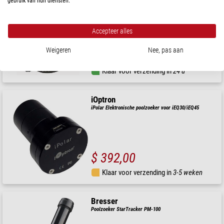
gebruik van hun diensten.
Elektronische poolzoeker iPolar voor de HAE
Accepteer alles
Weigeren
Nee, pas aan
$ 345,00
Klaar voor verzending in
24 u
iOptron
iPolar Elektronische poolzoeker voor iEQ30/iEQ45
$ 392,00
Klaar voor verzending in
3-5 weken
Bresser
Poolzoeker StarTracker PM-100