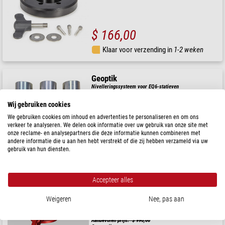
$ 166,00
Klaar voor verzending in
1-2 weken
Geoptik
Nivelleringssysteem voor EQ6-statieven
Wij gebruiken cookies
We gebruiken cookies om inhoud en advertenties te personaliseren en om ons
verkeer te analyseren. We delen ook informatie over uw gebruik van onze site met
$ 414,00
onze reclame- en analysepartners die deze informatie kunnen combineren met
andere informatie die u aan hen hebt verstrekt of die zij hebben verzameld via uw
gebruik van hun diensten.
Verwacht op
01.10.2026
Avalon
Accepteer alles
OBS Pier
Weigeren
Nee, pas aan
Aanbevolen prijs: $ 990,00