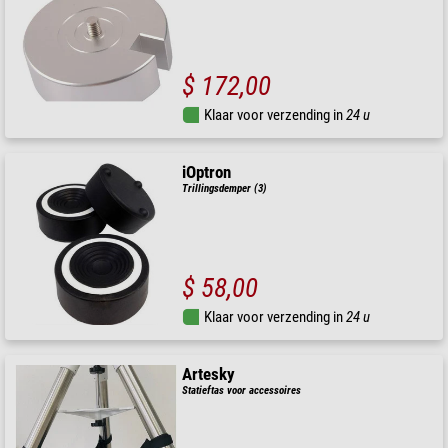
$ 172,00
Klaar voor verzending in
24 u
iOptron
Trillingsdemper (3)
$ 58,00
Klaar voor verzending in
24 u
Artesky
Statieftas voor accessoires