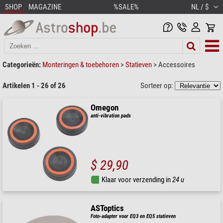
SHOP
MAGAZINE
%SALE%
NL / $
Categorieën:
Monteringen & toebehoren
>
Statieven
>
Accessoires
Artikelen 1 - 26 of 26
Sorteer op:
Omegon
anti-vibration pads
$ 29,90
Klaar voor verzending in
24 u
ASToptics
Foto-adapter voor EQ3 en EQ5 statieven