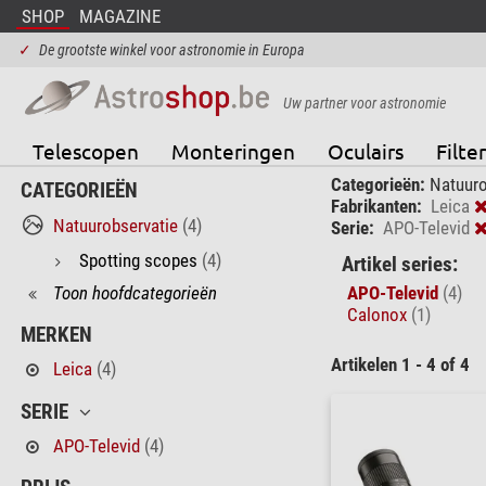
SHOP
MAGAZINE
✓
De grootste winkel voor astronomie in Europa
Uw partner voor astronomie
Telescopen
Monteringen
Oculairs
Filter
Categorieën:
Natuuro
CATEGORIEËN
Fabrikanten:
Leica
Natuurobservatie
(4)
Serie:
APO-Televid
Spotting scopes
(4)
Artikel series:
Toon hoofdcategorieën
APO-Televid
(4)
Calonox
(1)
MERKEN
Artikelen 1 - 4 of 4
Leica
(4)
SERIE
APO-Televid
(4)