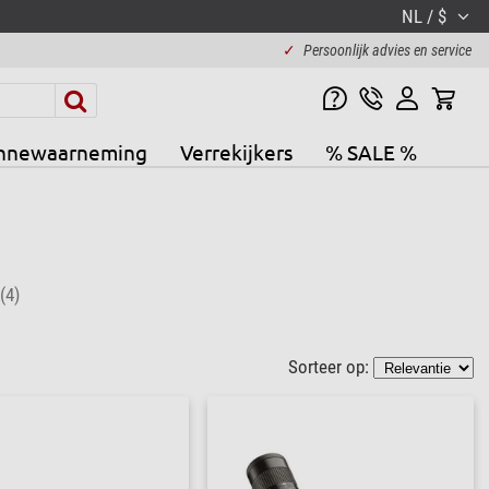
NL / $
✓
Persoonlijk advies en service
nnewaarneming
Verrekijkers
% SALE %
(4)
Sorteer op: