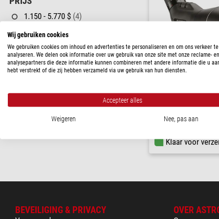
PRIJS
1.150 - 5.770 $
(4)
LEVERINGS STATUS
Wij gebruiken cookies
We gebruiken cookies om inhoud en advertenties te personaliseren en om ons verkeer te
in voorraad
(1)
analyseren. We delen ook informatie over uw gebruik van onze site met onze reclame- e
analysepartners die deze informatie kunnen combineren met andere informatie die u aa
korte termijn
(3)
hebt verstrekt of die zij hebben verzameld via uw gebruik van hun diensten.
Leica
Spotting scope APO-Televi
WW-oculair 2025
Accepteer alles
Weigeren
Nee, pas aan
$ 3.850,00
Klaar voor verze
BEVEILIGING & PRIVACY
OVER ASTR