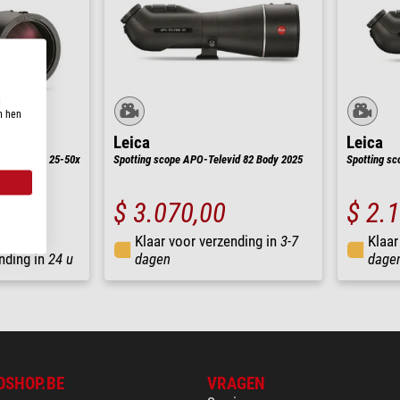
n
n hen
Leica
Leica
d 82 set + 25-50x
Spotting scope APO-Televid 82 Body 2025
Spotting sc
$ 3.070,00
$ 2.
Klaar voor verzending in
3-7
Klaar
nding in
24 u
dagen
dage
OSHOP.BE
VRAGEN