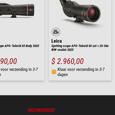
Leica
ope APO-Televid 65 Body 2025
Spotting scope APO-Televid 65 set + 25-50x
WW-oculair 2025
190,00
$ 2.960,00
 voor verzending in
3-7
Klaar voor verzending in
3-7
n
dagen
NIEUWSBRIEF