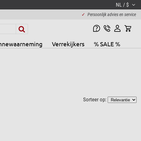
NL / $
✓
Persoonlijk advies en service
nnewaarneming
Verrekijkers
% SALE %
Sorteer op: