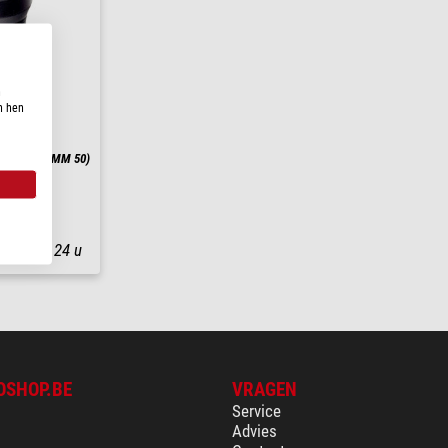
n
n hen
ce 13-39x (MM 50)
nding in
24 u
OSHOP.BE
VRAGEN
Service
Advies