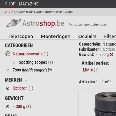
SHOP
MAGAZINE
✓
De grootste winkel voor astronomie in Europa
Uw partner voor astronomie
Telescopen
Monteringen
Oculairs
Filter
Categorieën:
Natuuro
CATEGORIEËN
Fabrikanten:
Opticro
Natuurobservatie
(1)
Gewicht:
< 300 g
Spotting scopes
(1)
Artikel series:
Toon hoofdcategorieën
MM 4
(1)
MERKEN
Artikelen 1 - 1 of 1
Opticron
(1)
GEWICHT
< 300 g
(1)