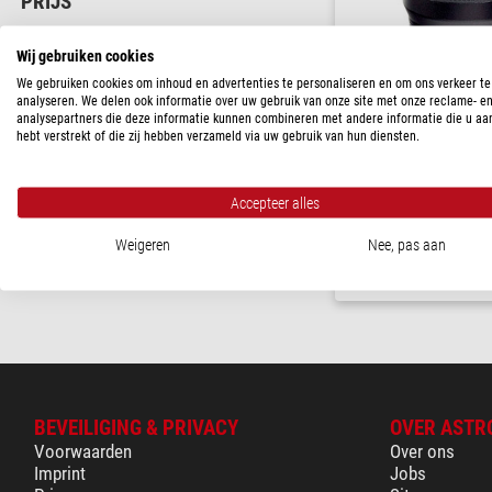
PRIJS
120 - 350 $
(1)
Wij gebruiken cookies
LEVERINGS STATUS
We gebruiken cookies om inhoud en advertenties te personaliseren en om ons verkeer te
analyseren. We delen ook informatie over uw gebruik van onze site met onze reclame- e
in voorraad
(1)
analysepartners die deze informatie kunnen combineren met andere informatie die u aa
hebt verstrekt of die zij hebben verzameld via uw gebruik van hun diensten.
Opticron
Zoom oculairs HR-Eyepie
/ 16-48x (MM 60)
Accepteer alles
$ 253,00
Weigeren
Nee, pas aan
Klaar voor verze
BEVEILIGING & PRIVACY
OVER ASTR
Voorwaarden
Over ons
Imprint
Jobs