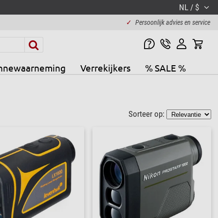
NL / $
✓
Persoonlijk advies en service
nnewaarneming
Verrekijkers
% SALE %
Sorteer op: