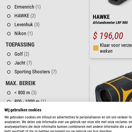
Ermenrich
(1)
HAWKE
(2)
HAWKE
Afstandsmeter LRF 800
Levenhuk
(3)
Nikon
(1)
$ 196,00
TOEPASSING
Klaar voor verze
weken
Golf
(2)
Jacht
(7)
Sporting Shooters
(7)
MAX. BEREIK
< 800 m
(3)
800 - 1000 m
(1)
1000 - 1200 m
(1)
Wij gebruiken cookies
We gebruiken cookies om inhoud en advertenties te personaliseren en om ons verkeer te
> 1200 m
(2)
analyseren. We delen ook informatie over uw gebruik van onze site met onze reclame- e
analysepartners die deze informatie kunnen combineren met andere informatie die u aa
VERGROTING
hebt verstrekt of die zij hebben verzameld via uw gebruik van hun diensten.