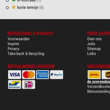
korte termijn
(6)
BEVEILIGING & PRIVACY
OVER ASTR
Voorwaarden
Over ons
Imprint
Jobs
Privacy
Sitemap
Take-back & Recycling
Links
BETAALMOGELIJKHEDEN
VERZENDEN
de overeenko
Verzendkoste
Retourzendin