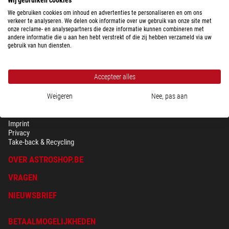
Klaar voor verzending in
24 u
We gebruiken cookies om inhoud en advertenties te personaliseren en om ons
verkeer te analyseren. We delen ook informatie over uw gebruik van onze site met
onze reclame- en analysepartners die deze informatie kunnen combineren met
andere informatie die u aan hen hebt verstrekt of die zij hebben verzameld via uw
gebruik van hun diensten.
Accepteer alles
Weigeren
Nee, pas aan
BEVEILIGING & PRIVACY
Voorwaarden
Imprint
Privacy
Take-back & Recycling
OVER ASTROSHOP.BE
VRAGEN
NIEUWSBRIEF
BETAALMOGELIJKHEDEN