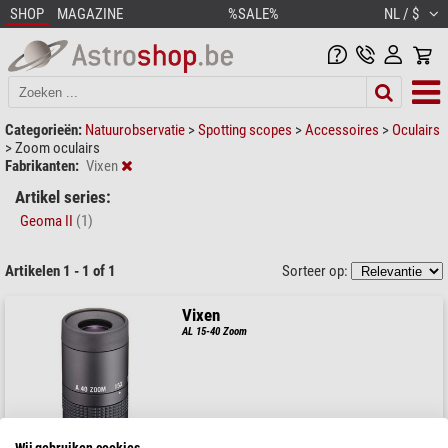
SHOP
MAGAZINE
%SALE%
NL / $
Categorieën:
Natuurobservatie
>
Spotting scopes
>
Accessoires
>
Oculairs
>
Zoom oculairs
Fabrikanten:
Vixen
Artikel series:
Geoma II
(1)
Artikelen 1 - 1 of 1
Sorteer op:
Vixen
AL 15-40 Zoom
$ 161,00
Wij gebruiken cookies