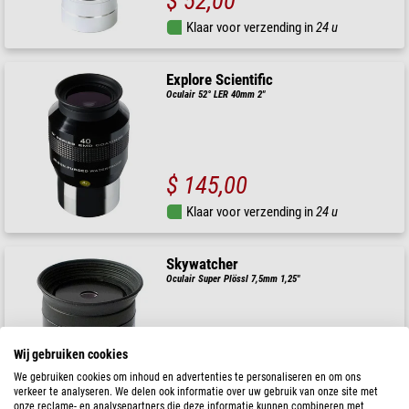
$ 52,00
Klaar voor verzending in
24 u
Explore Scientific
Oculair 52° LER 40mm 2"
$ 145,00
Klaar voor verzending in
24 u
Skywatcher
Oculair Super Plössl 7,5mm 1,25"
Wij gebruiken cookies
$ 52,00
We gebruiken cookies om inhoud en advertenties te personaliseren en om ons
verkeer te analyseren. We delen ook informatie over uw gebruik van onze site met
Klaar voor verzending in
24 u
onze reclame- en analysepartners die deze informatie kunnen combineren met