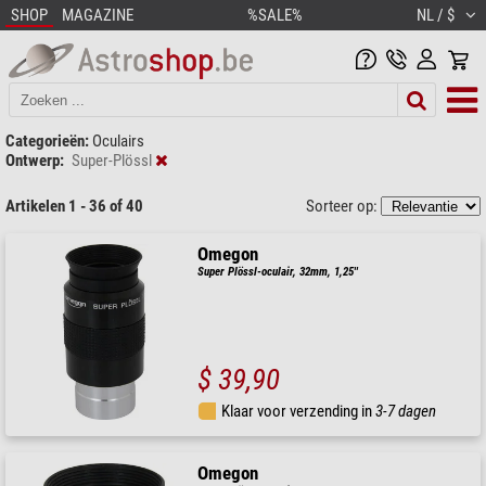
SHOP
MAGAZINE
%SALE%
NL / $
Categorieën:
Oculairs
Ontwerp:
Super-Plössl
Artikelen 1 - 36 of 40
Sorteer op:
Omegon
Super Plössl-oculair, 32mm, 1,25''
$ 39,90
Klaar voor verzending in
3-7 dagen
Omegon