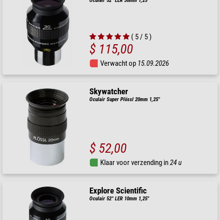
Oculair 52° LER 30mm 1,25"
( 5 / 5 )
$ 115,00
Verwacht op
15.09.2026
Skywatcher
Oculair Super Plössl 20mm 1,25"
$ 52,00
Klaar voor verzending in
24 u
Explore Scientific
Oculair 52° LER 10mm 1,25"