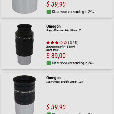
$ 39,90
Klaar voor verzending in
24 u
Omegon
Super Plössl-oculair, 56mm, 2''
( 3 / 5 )
Aanbevolen prijs: $ 99,00
Onze prijs:
$ 89,00
Klaar voor verzending in
24 u
Omegon
Super Plössl oculair, 20mm, 1,25''
$ 39,90