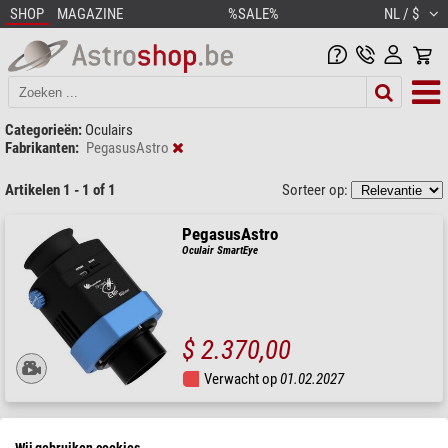
SHOP
MAGAZINE
%SALE%
NL / $
Categorieën:
Oculairs
Fabrikanten:
PegasusAstro
Artikelen 1 - 1 of 1
Sorteer op:
PegasusAstro
Oculair SmartEye
$ 2.370,00
Verwacht op
01.02.2027
Wij gebruiken cookies