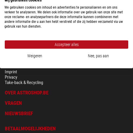
We gebruiken cookies om inhoud en advertenties te personaliseren en om ons
verkeer te analyseren. We delen ook informatie over uw gebruik van onze site met
onze reclame- en analysepartners die deze informatie kunnen combineren met
andere informatie die u aan hen hebt verstrekt of die zij hebben verzameld via uw
gebruik van hun diensten.
Accepteer alles
Weigeren
Nee, pas aan
BEVEILIGING & PRIVACY
Voorwaarden
Imprint
Privacy
Take-back & Recycling
OVER ASTROSHOP.BE
VRAGEN
NIEUWSBRIEF
BETAALMOGELIJKHEDEN