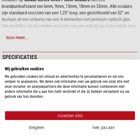
brandpuntsafstand van 6mm, 9mm, 13mm, 18mm en 32mm. Alle oculairs
zijn standaard voorzien van een 1,25" loop, een gezichtsveld van 52° en
bestaan uit een ontwerp van een 4-elementen met premium optisch glas.
Alle modellen zijn bovendien voorzien van een volledig gecoate optiek voor
een uitstekend contrast en lichttransmissie. Ieder oculair heeft daarnaast
toon meer...
een zachte rubberen en comfortabele oogschelp. Deze complete kit bevat
bovendien een
Meade 2x Barlow-lens
om de kracht van de meegeleverde
(of andere 1,25") oculairs te verdubbelen.
SPECIFICATIES
Daarnaast bevat deze kit
zes kleurenfilters
: lichtrood, donkergeel, lichtgeel,
Wij gebruiken cookies
donkerblauw, lichtblauw, lichtblauw en groen. Ook is er een
Series 4000
Capaciteit
ND96 maanfilter
om tijdens de maanwaarneming enige schittering te
We gebruiken cookies om inhoud en advertenties te personaliseren en om ons
Telescoop aansluiting
1,25"
verkeer te analyseren. We delen ook informatie over uw gebruik van onze site met
verminderen en de helderheid te vergroten.
Aantal lenzen
4
onze reclame- en analysepartners die deze informatie kunnen combineren met
andere informatie die u aan hen hebt verstrekt of die zij hebben verzameld via uw
Aantal groepen
2
Tot slot worden alle items in een zeer mooie zwarte
draagtas
geleverd
gebruik van hun diensten.
Beeldveld (°)
52
zodat alles het allemaal schoon en goed georganiseerd blijft. Deze set is
Optiek coating
meervoudig
perfect om direct mee aan de slag te gaan. Bovendien is hij zeer schappelijk
geprijsd; zelfs als u slechts een paar items afzonderlijk zou aanschaffen,
Accepteer alles
Bijzonderheden
komt u al duurder uit.
Filterdraad
ja
Weigeren
Nee, pas aan
inert gas charge
nee