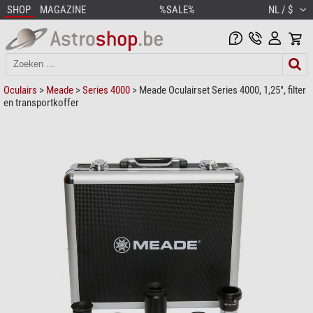
SHOP
MAGAZINE
%SALE%
NL / $
Oculairs
>
Meade
>
Series 4000
> Meade Oculairset Series 4000, 1,25", filter
en transportkoffer