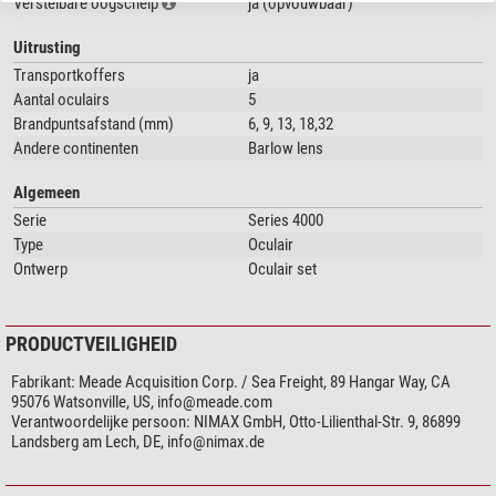
Verstelbare oogschelp
ja (opvouwbaar)
Uitrusting
Transportkoffers
ja
Aantal oculairs
5
Brandpuntsafstand (mm)
6, 9, 13, 18,32
Andere continenten
Barlow lens
Algemeen
Serie
Series 4000
Type
Oculair
Ontwerp
Oculair set
PRODUCTVEILIGHEID
Fabrikant:
Meade Acquisition Corp. / Sea Freight, 89 Hangar Way, CA
95076 Watsonville, US,
info@meade.com
Verantwoordelijke persoon:
NIMAX GmbH, Otto-Lilienthal-Str. 9, 86899
Landsberg am Lech, DE,
info@nimax.de