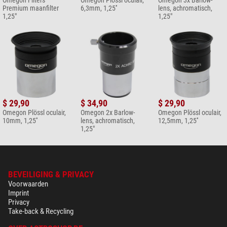
Premium maanfilter
6,3mm, 1,25''
lens, achromatisch,
1,25"
1,25"
$ 29,90
$ 34,90
$ 29,90
Omegon Plössl oculair,
Omegon 2x Barlow-
Omegon Plössl oculair,
10mm, 1,25''
lens, achromatisch,
12,5mm, 1,25''
1,25"
BEVEILIGING & PRIVACY
Voorwaarden
Imprint
Privacy
Take-back & Recycling