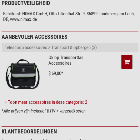
PRODUCTVEILIGHEID
Heel wat vergrotingen met de Omegon Plössl-oculairs
Fabrikant:
NIMAX GmbH, Otto-Lilienthal-Str. 9, 86899 Landsberg am Lech,
Een hele reeks Omegon Plössl-oculairs biedt u veel verschillende
DE, www.nimax.de
vergrotingen. Zo kunt u een zinvolle gradatie individueel samenstellen.
AANBEVOLEN ACCESSOIRES
De Omegon Plössl-oculairs zijn niet alleen goedkoop, maar bieden u ook
een goede kwaliteit. Met betere oculairs kunt u ook het optische beeld van
Telescoop accessoires > Transport & opbergen (3)
uw telescoop vergroten voor een maximale kijkervaring. Concentreer u op
het belangrijkste: uw telescoop en uw oculairs.
Oklop Transporttas
Accessoires
$ 69,00*
+ Toon meer accessoires in deze categorie: 2
*
Alle prijzen zijn inclusief BTW + verzendkosten.
KLANTBEOORDELINGEN