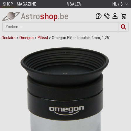
SHOP
MAGAZINE
%SALE%
NL / $
Oculairs
>
Omegon
>
Plössl
> Omegon Plössl oculair, 4mm, 1,25''