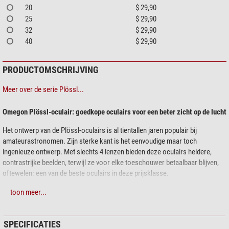
20
$ 29,90
25
$ 29,90
32
$ 29,90
40
$ 29,90
PRODUCTOMSCHRIJVING
Meer over de serie Plössl...
Omegon Plössl-oculair: goedkope oculairs voor een beter zicht op de lucht
Het ontwerp van de Plössl-oculairs is al tientallen jaren populair bij
amateurastronomen. Zijn sterke kant is het eenvoudige maar toch
ingenieuze ontwerp. Met slechts 4 lenzen bieden deze oculairs heldere,
contrastrijke beelden, terwijl ze voor elke toeschouwer betaalbaar blijven,
oftewelen: een van de beste oculairs in deze prijsklasse.
Gaat strooilicht tegen: rubberen oogschelpen tegen zijlicht
toon meer...
Coating lenzen: dit maakt de objecten helder en helder
1,25 inch connector: past op elke moderne telescoop
SPECIFICATIES
Duurzaam: hoogwaardig afgewerkte metalen oculairs