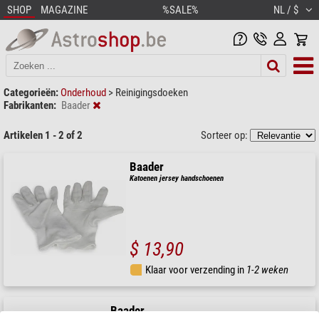
SHOP
MAGAZINE
%SALE%
NL / $
Categorieën:
Onderhoud
>
Reinigingsdoeken
Fabrikanten:
Baader
Artikelen 1 - 2 of 2
Sorteer op:
Baader
Katoenen jersey handschoenen
$ 13,90
Klaar voor verzending in
1-2 weken
Baader