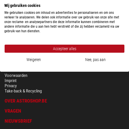
Optical Wonder doek in transparante zak (25x25cm), randen
Wij gebruiken cookies
zuiver omzoomd
We gebruiken cookies om inhoud en advertenties te personaliseren en om ons
verkeer te analyseren. We delen ook informatie over uw gebruik van onze site met
$ 13,90
onze reclame- en analysepartners die deze informatie kunnen combineren met
andere informatie die u aan hen hebt verstrekt of die zij hebben verzameld via uw
Klaar voor verzending in
1-2 weken
gebruik van hun diensten.
Accepteer alles
Weigeren
Nee, pas aan
BEVEILIGING & PRIVACY
Voorwaarden
Imprint
Privacy
Take-back & Recycling
OVER ASTROSHOP.BE
VRAGEN
NIEUWSBRIEF