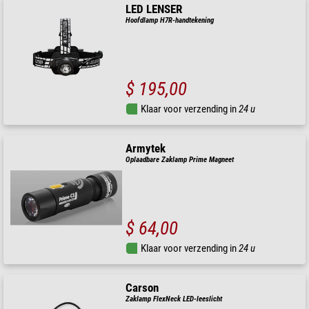
LED LENSER
Hoofdlamp H7R-handtekening
$ 195,00
Klaar voor verzending in
24 u
Armytek
Oplaadbare Zaklamp Prime Magneet
$ 64,00
Klaar voor verzending in
24 u
Carson
Zaklamp FlexNeck LED-leeslicht