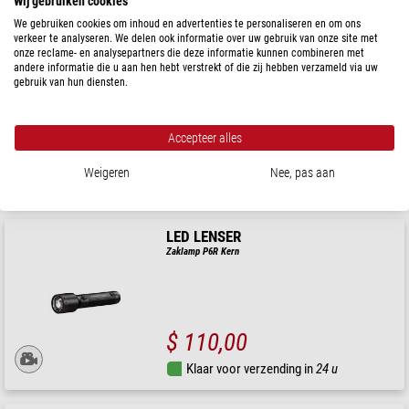
Wij gebruiken cookies
We gebruiken cookies om inhoud en advertenties te personaliseren en om ons
verkeer te analyseren. We delen ook informatie over uw gebruik van onze site met
LED LENSER
onze reclame- en analysepartners die deze informatie kunnen combineren met
Werklamp iF4R muziek
andere informatie die u aan hen hebt verstrekt of die zij hebben verzameld via uw
gebruik van hun diensten.
Accepteer alles
$ 230,00
Weigeren
Nee, pas aan
Klaar voor verzending in
24 u
LED LENSER
Zaklamp P6R Kern
$ 110,00
Klaar voor verzending in
24 u