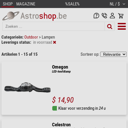
SHOP
MAGAZINE
%SALE%
NL / $
Categorieën:
Outdoor
>
Lampen
Leverings status:
in voorraad
Artikelen 1 - 15 of 15
Sorteer op:
Omegon
LED-hoofdlamp
$ 14,90
Klaar voor verzending in
24 u
Celestron