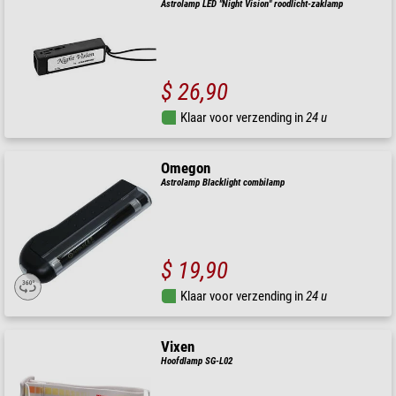
Astrolamp LED "Night Vision" roodlicht-zaklamp
$ 26,90
Klaar voor verzending in
24 u
Omegon
Astrolamp Blacklight combilamp
$ 19,90
Klaar voor verzending in
24 u
Vixen
Hoofdlamp SG-L02