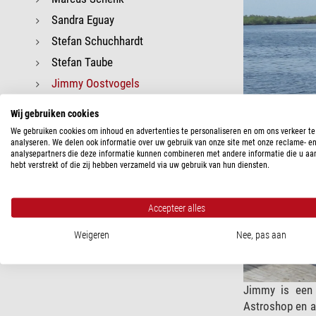
Sandra Eguay
Stefan Schuchhardt
Stefan Taube
Jimmy Oostvogels
Hugo Ruland
Wij gebruiken cookies
Dr. Frank Gasparini
We gebruiken cookies om inhoud en advertenties te personaliseren en om ons verkeer te
analyseren. We delen ook informatie over uw gebruik van onze site met onze reclame- e
Dr. Matthias Hahn
analysepartners die deze informatie kunnen combineren met andere informatie die u aa
hebt verstrekt of die zij hebben verzameld via uw gebruik van hun diensten.
Tassilo Bohm
Benjamin Mirwald
Accepteer alles
Mathieu Chauveau
Emanuele La Barbera
Weigeren
Nee, pas aan
Marc-Antonio Fischer
Jimmy is een a
Astroshop en al