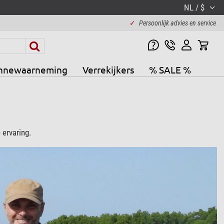
NL / $
✓
Persoonlijk advies en service
nnewaarneming
Verrekijkers
% SALE %
ervaring.