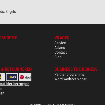
ds, Engels
OSHOP.BE
VRAGEN
Service
Advies
Contact
Blog
 & RETOURNEREN
BUSINESS TO BUSINESS
Partner programma
Word wederverkoper
mst hier herroepen
n
gen