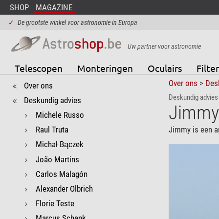
SHOP
MAGAZINE
✓
De grootste winkel voor astronomie in Europa
Uw partner voor astronomie
Telescopen
Monteringen
Oculairs
Filter
Over ons
>
Des
Over ons
Deskundig advies
Deskundig advies
Jimmy
Michele Russo
Raul Truta
Jimmy is een a
Michał Bączek
João Martins
Carlos Malagón
Alexander Olbrich
Florie Teste
Marcus Schenk