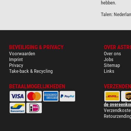
hebben.
Talen: Nederlan
BEVEILIGING & PRIVACY
OVER ASTR
Voorwaarden
Over ons
Imprint
Jobs
Privacy
Sitemap
Take-back & Recycling
Links
BETAALMOGELIJKHEDEN
VERZENDEN
de overeenko
Verzendkoste
Retourzendin