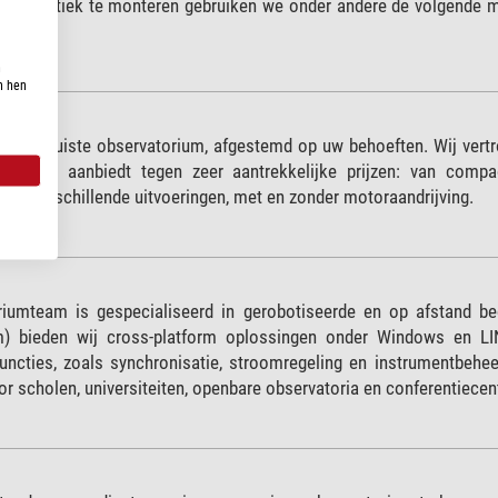
lle optiek te monteren gebruiken we onder andere de volgende m
ndy.
n
n hen
r u het juiste observatorium, afgestemd op uw behoeften. Wij ver
koepels aanbiedt tegen zeer aantrekkelijke prijzen: van co
lk in verschillende uitvoeringen, met en zonder motoraandrijving.
iumteam is gespecialiseerd in gerobotiseerde en op afstand be
m) bieden wij cross-platform oplossingen onder Windows en L
uncties, zoals synchronisatie, stroomregeling en instrumentbehe
r scholen, universiteiten, openbare observatoria en conferentiecen