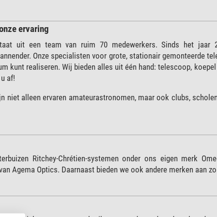
 onze ervaring
taat uit een team van ruim 70 medewerkers. Sinds het jaar 
spannender. Onze specialisten voor grote, stationair gemonteerde te
m kunt realiseren. Wij bieden alles uit één hand: telescoop, koepe
 u af!
jn niet alleen ervaren amateurastronomen, maar ook clubs, scholen,
sterbuizen Ritchey-Chrétien-systemen onder ons eigen merk Ome
an Agema Optics. Daarnaast bieden we ook andere merken aan zoal