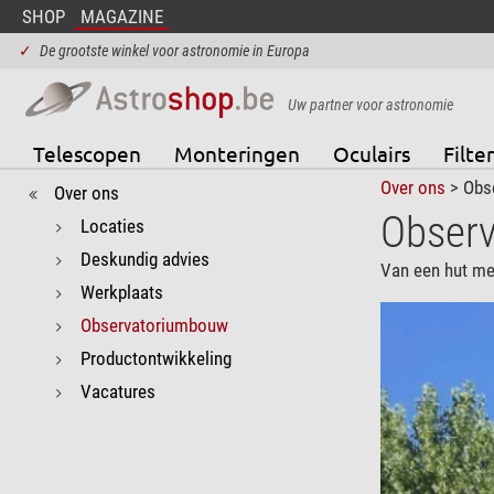
SHOP
MAGAZINE
✓
De grootste winkel voor astronomie in Europa
Uw partner voor astronomie
Telescopen
Monteringen
Oculairs
Filter
Over ons
> Obs
Over ons
Obser
Locaties
Deskundig advies
Van een hut met
Werkplaats
Observatoriumbouw
Productontwikkeling
Vacatures