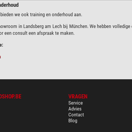
nderhoud
 bieden we ook training en onderhoud aan.
owroom in Landsberg am Lech bij München. We hebben volledige ob
or een consult een afspraak te maken.
e:
a
OSHOP.BE
VRAGEN
Service
Advies
Contact
Blog