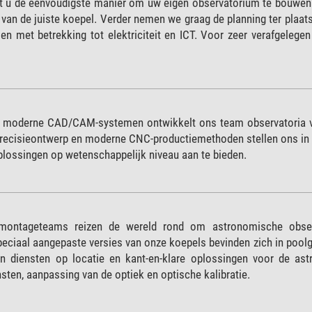
t u de eenvoudigste manier om uw eigen observatorium te bouwen.
n van de juiste koepel. Verder nemen we graag de planning ter pla
n met betrekking tot elektriciteit en ICT. Voor zeer verafgelegen
 moderne CAD/CAM-systemen ontwikkelt ons team observatoria van 
Precisieontwerp en moderne CNC-productiemethoden stellen ons in
plossingen op wetenschappelijk niveau aan te bieden.
montageteams reizen de wereld rond om astronomische observ
eciaal aangepaste versies van onze koepels bevinden zich in pool
n diensten op locatie en kant-en-klare oplossingen voor de as
sten, aanpassing van de optiek en optische kalibratie.