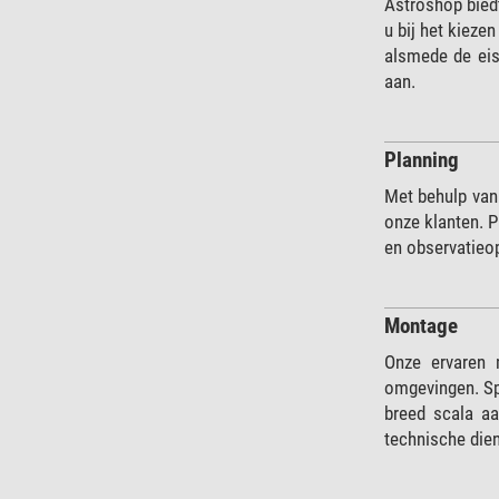
Astroshop bied
u bij het kieze
alsmede de eise
aan.
Planning
Met behulp van
onze klanten. 
en observatieo
Montage
Onze ervaren 
omgevingen. Sp
breed scala aa
technische dien