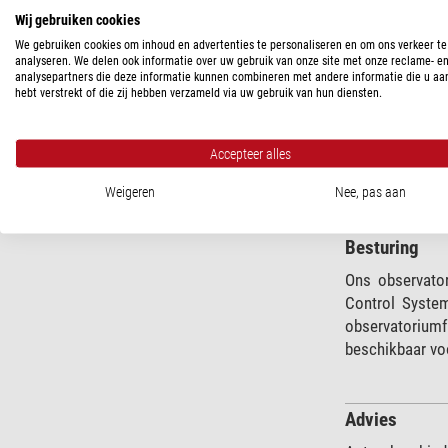
Om uw waardevo
Wij gebruiken cookies
iOptron, Losma
We gebruiken cookies om inhoud en advertenties te personaliseren en om ons verkeer te
analyseren. We delen ook informatie over uw gebruik van onze site met onze reclame- e
analysepartners die deze informatie kunnen combineren met andere informatie die u aa
hebt verstrekt of die zij hebben verzameld via uw gebruik van hun diensten.
Observatoria
Wij vinden voo
hoogwaardige 
Accepteer alles
observatoria: e
Weigeren
Nee, pas aan
Besturing
Ons observator
Control Syste
observatoriumf
beschikbaar voo
Advies