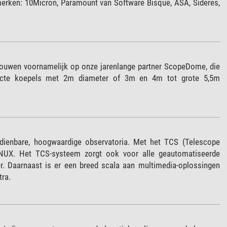
erken: 10Micron, Paramount van Software Bisque, ASA, Sideres,
trouwen voornamelijk op onze jarenlange partner ScopeDome, die
mpacte koepels met 2m diameter of 3m en 4m tot grote 5,5m
dienbare, hoogwaardige observatoria. Met het TCS (Telescope
INUX. Het TCS-systeem zorgt ook voor alle geautomatiseerde
er. Daarnaast is er een breed scala aan multimedia-oplossingen
tra.