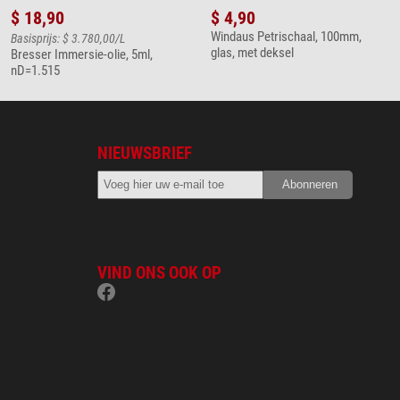
$ 18,90
$ 4,90
Windaus Petrischaal, 100mm,
Basisprijs: $ 3.780,00/L
glas, met deksel
Bresser Immersie-olie, 5ml,
nD=1.515
NIEUWSBRIEF
VIND ONS OOK OP