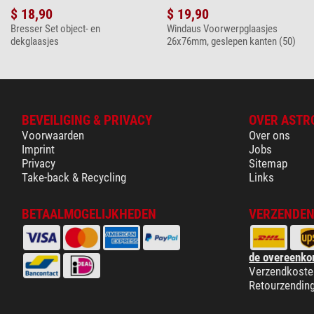
$ 18,90
$ 19,90
Bresser Set object- en
Windaus Voorwerpglaasjes
dekglaasjes
26x76mm, geslepen kanten (50)
BEVEILIGING & PRIVACY
OVER ASTR
Voorwaarden
Over ons
Imprint
Jobs
Privacy
Sitemap
Take-back & Recycling
Links
BETAALMOGELIJKHEDEN
VERZENDEN
de overeenko
Verzendkoste
Retourzendin