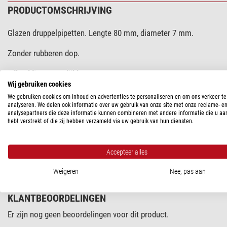
PRODUCTOMSCHRIJVING
Glazen druppelpipetten. Lengte 80 mm, diameter 7 mm.
Zonder rubberen dop.
Afbeelding vergelijkbaar!
Wij gebruiken cookies
We gebruiken cookies om inhoud en advertenties te personaliseren en om ons verkeer te
analyseren. We delen ook informatie over uw gebruik van onze site met onze reclame- e
SPECIFICATIES
analysepartners die deze informatie kunnen combineren met andere informatie die u aa
hebt verstrekt of die zij hebben verzameld via uw gebruik van hun diensten.
PRODUCTVEILIGHEID
Accepteer alles
Fabrikant:
Windaus-Labortechnik GmbH, Bauhofstraße 9, 38678 C
Weigeren
Nee, pas aan
KLANTBEOORDELINGEN
Er zijn nog geen beoordelingen voor dit product.