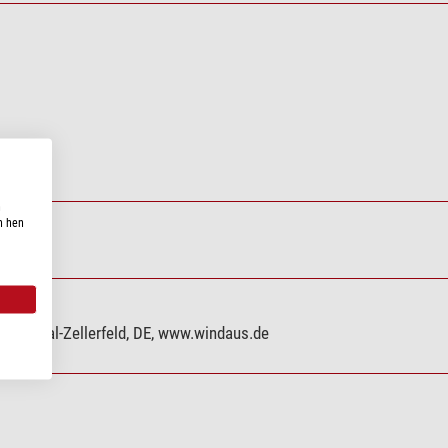
n
n hen
lausthal-Zellerfeld, DE, www.windaus.de