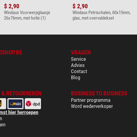
$ 2,90
$ 2,90
Windaus Voorwerpglaasje
Windaus Petrischalen, 60x15mm,
26x76mm, met holte (1)
glas, met overvaldeksel
OSHOP.BE
VRAGEN
Service
Advies
Contact
Blog
 & RETOURNEREN
BUSINESS TO BUSINESS
Partner programma
Word wederverkoper
mst hier herroepen
n
gen