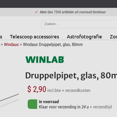
✓
Meer dan 7500 artikelen uit voorraad leverbaar
s
Telescoop accessoires
Astrofotografie
Zo
>
Windaus
> Windaus Druppelpipet, glas, 80mm
Druppelpipet, glas, 8
$ 2,90
incl.btw
+ verzendkosten
in voorraad
Klaar voor verzending in
24 u
+ verzendtijd