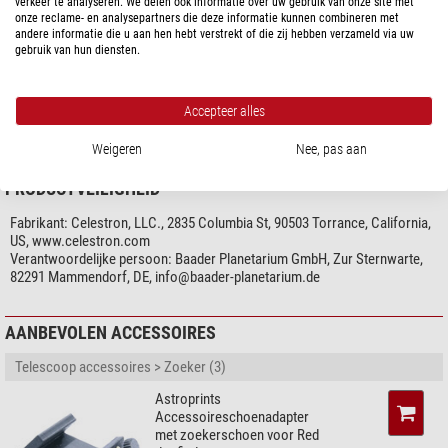
verkeer te analyseren. We delen ook informatie over uw gebruik van onze site met
Gewicht (g)
142
onze reclame- en analysepartners die deze informatie kunnen combineren met
Lengte (cm)
15
andere informatie die u aan hen hebt verstrekt of die zij hebben verzameld via uw
gebruik van hun diensten.
Breedte (cm)
5
Hoogte (cm)
9
Type
Zoeker
Accepteer alles
Ontwerp
Red dot zoekers
Weigeren
Nee, pas aan
PRODUCTVEILIGHEID
Fabrikant:
Celestron, LLC., 2835 Columbia St, 90503 Torrance, California,
US, www.celestron.com
Verantwoordelijke persoon:
Baader Planetarium GmbH, Zur Sternwarte,
82291 Mammendorf, DE,
info@baader-planetarium.de
AANBEVOLEN ACCESSOIRES
Telescoop accessoires > Zoeker (3)
Astroprints
Accessoireschoenadapter
met zoekerschoen voor Red