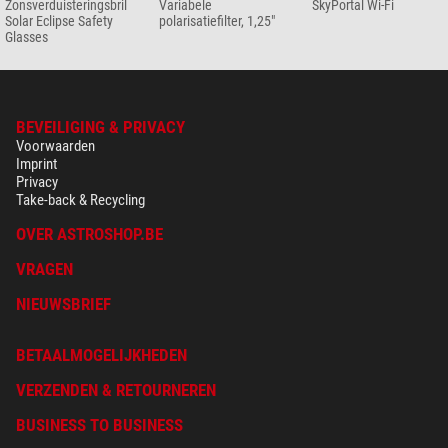
Zonsverduisteringsbril
Variabele
SkyPortal Wi-Fi
Solar Eclipse Safety
polarisatiefilter, 1,25"
Glasses
BEVEILIGING & PRIVACY
Voorwaarden
Imprint
Privacy
Take-back & Recycling
OVER ASTROSHOP.BE
VRAGEN
NIEUWSBRIEF
BETAALMOGELIJKHEDEN
VERZENDEN & RETOURNEREN
BUSINESS TO BUSINESS