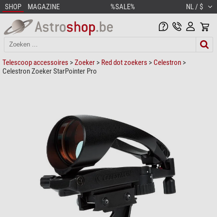
SHOP
MAGAZINE
%SALE%
NL / $
Telescoop accessoires
>
Zoeker
>
Red dot zoekers
>
Celestron
>
Celestron Zoeker StarPointer Pro