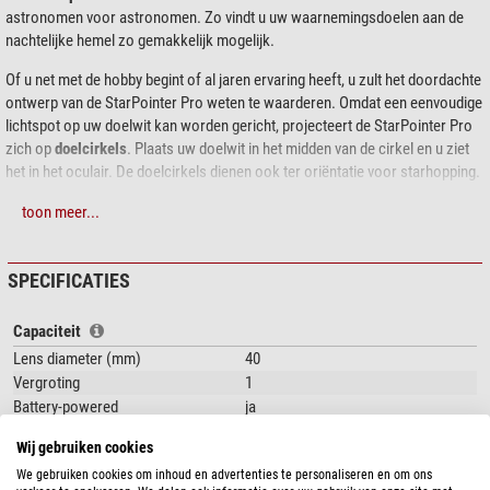
astronomen voor astronomen. Zo vindt u uw waarnemingsdoelen aan de
nachtelijke hemel zo gemakkelijk mogelijk.
Of u net met de hobby begint of al jaren ervaring heeft, u zult het doordachte
ontwerp van de StarPointer Pro weten te waarderen. Omdat een eenvoudige
lichtspot op uw doelwit kan worden gericht, projecteert de StarPointer Pro
zich op
doelcirkels
. Plaats uw doelwit in het midden van de cirkel en u ziet
het in het oculair. De doelcirkels dienen ook ter oriëntatie voor starhopping.
Voor meer comfort heeft de StarPointer Pro een 40mm optisch venster met
toon meer...
een groot gezichtsveld. Het past in de standaard zoekerbasis van veel
telescopen.
SPECIFICATIES
De volgende zoekerbasissen zijn bij de levering inbegrepen:
Capaciteit
Schmidt-Cassegrain, groot
Lens diameter (mm)
Schmidt-Cassegrain, klein
40
voor kleine telescopen met zwaluwstaart
Vergroting
1
voor kleine telescopen met voorgeboorde schroefdraad
Battery-powered
ja
Type batterij
CR2032 (inbegrepen in levering)
Wij gebruiken cookies
Algemeen
We gebruiken cookies om inhoud en advertenties te personaliseren en om ons