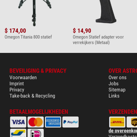
$ 174,00
$ 14,90
Omegon Titania 800 statief
Omegon Statief adapter voor
verrekijkers (Metaal)
BEVEILIGING & PRIVACY
OVER ASTR
Voorwaarden
Over ons
Imprint
Jobs
Privacy
Sitemap
Take-back & Recycling
Links
BETAALMOGELIJKHEDEN
VERZENDEN
de overeenko
Verzendkoste