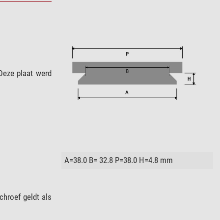
Deze plaat werd
A=38.0 B= 32.8 P=38.0 H=4.8 mm
chroef geldt als