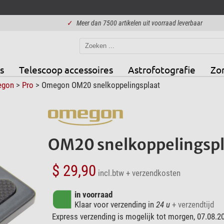
✓
Meer dan 7500 artikelen uit voorraad leverbaar
s
Telescoop accessoires
Astrofotografie
Zo
gon
>
Pro
> Omegon OM20 snelkoppelingsplaat
OM20 snelkoppelingspl
$ 29,90
incl.btw
+ verzendkosten
in voorraad
Klaar voor verzending in
24 u
+ verzendtijd
Express verzending is mogelijk tot morgen, 07.08.2