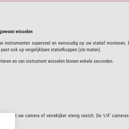
a gewoon wisselen
he instrumenten supersnel en eenvoudig op uw statief monteren. 
past ook op vergelijkbare statiefkoppen (zie maten).
teren en van instrument wisselen binnen enkele seconden.
g, zodat uw camera of verrekijker stevig vastzit. De 1/4" cameras
t.