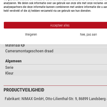
analyseren. We delen ook informatie over uw gebruik van onze site met onze reclame- e
Steunoppervlak: 66x41mm
analysepartners die deze informatie kunnen combineren met andere informatie die u aa
Externe afmetingen: 70x44mm
hebt verstrekt of die zij hebben verzameld via uw gebruik van hun diensten.
Accepteer alles
SPECIFICATIES
Weigeren
Nee, pas aan
Capaciteit
Materiaal
Cameramontageschoen draad
Algemeen
Serie
Kleur
PRODUCTVEILIGHEID
Fabrikant:
NIMAX GmbH, Otto-Lilienthal-Str. 9, 86899 Landsberg