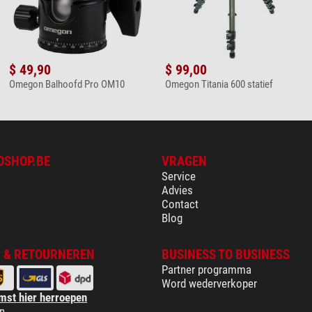
$ 49,90
$ 99,00
Omegon Balhoofd Pro OM10
Omegon Titania 600 statief
OSHOP.BE
VRAGEN
Service
Advies
Contact
Blog
 & RETOURNEREN
BUSINESS TO BUSINESS
Partner programma
Word wederverkoper
mst hier herroepen
n