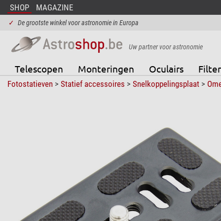
SHOP
MAGAZINE
✓
De grootste winkel voor astronomie in Europa
Uw partner voor astronomie
Telescopen
Monteringen
Oculairs
Filter
Fotostatieven
>
Statief accessoires
>
Snelkoppelingsplaat
>
Ome