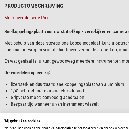
PRODUCTOMSCHRIJVING
Meer over de serie Pro...
Snelkoppelingsplaat voor uw statiefkop - verrekijker en camer
Met behulp van deze stevige snelkoppelingsplaat kunt u optisc
speciaal ontworpen voor de hierboven vermelde statiefkop, maar 
En wat geniaal is: u kunt gewoonweg meerdere instrumenten mon
De voordelen op een rij:
Ijzersterk en duurzaam: snelkoppelingsplaat van aluminium
1/4" schroef met cameraschroefdraad
Gripvaste moer: eenvoudig aandraaien
Bespaar tijd wanneer u van instrument wisselt
De snelkoppelingsplaat is voorzien van een rubberen beschermin
Wij gebruiken cookies
standaard en is geschikt voor bijna alle instrumenten op de mark
We gebruiken cookies om inhoud en advertenties te personaliseren en om ons verkeer te