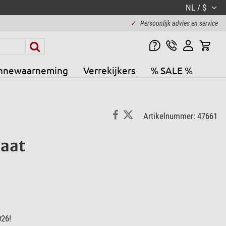
NL / $
✓
Persoonlijk advies en service
nnewaarneming
Verrekijkers
% SALE %
Artikelnummer: 47661
aat
026!