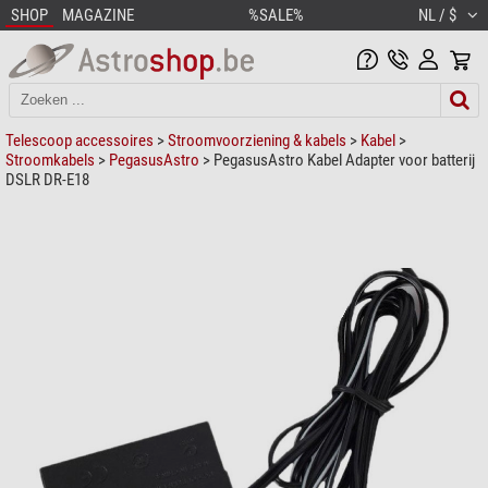
SHOP
MAGAZINE
%SALE%
NL / $
Telescoop accessoires
>
Stroomvoorziening & kabels
>
Kabel
>
Stroomkabels
>
PegasusAstro
> PegasusAstro Kabel Adapter voor batterij
DSLR DR-E18