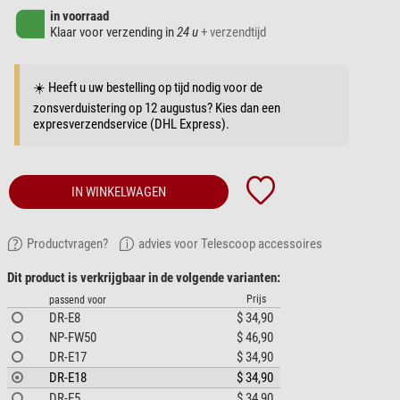
in voorraad
Klaar voor verzending in
24 u
+ verzendtijd
☀️ Heeft u uw bestelling op tijd nodig voor de
zonsverduistering op 12 augustus? Kies dan een
expresverzendservice (DHL Express).
IN WINKELWAGEN
Productvragen?
advies voor Telescoop accessoires
Dit product is verkrijgbaar in de volgende varianten:
Prijs
passend voor
DR-E8
$ 34,90
NP-FW50
$ 46,90
DR-E17
$ 34,90
DR-E18
$ 34,90
DR-E5
$ 34,90