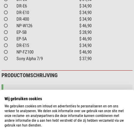
DR-E6
$ 34,90
DR-E10
$ 34,90
DR-400
$ 34,90
NP-W126
$ 46,90
EP-5B
$ 28,90
EP-5A
$ 46,90
DR-E15
$ 34,90
NP-FZ100
$ 46,90
Sony Alpha 7/9
$ 37,90
PRODUCTOMSCHRIJVING
Helaas is deze beschrijving nog niet in het Nederlands vertaald. U vindt
hier dus een Engelse artikelbeschrijving.
Wij gebruiken cookies
We gebruiken cookies om inhoud en advertenties te personaliseren en om ons
verkeer te analyseren. We delen ook informatie over uw gebruik van onze site met
The
Battery Coupler
from PegasusAstro are used to connect the
8V DC
onze reclame- en analysepartners die deze informatie kunnen combineren met
DSLR OUT
socket of the
DslrBuddy
or the
Pocket Powerbox
with your
andere informatie die u aan hen hebt verstrekt of die zij hebben verzameld via uw
gebruik van hun diensten.
DSLR. This way you can power your camera from your primary power
source without having to rely on the camera-specific batteries.