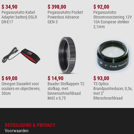
$ 34,90
$ 398,00
$ 92,00
PegasusAstro Kabel
PegasusAstro Pocket
PegasusAstro
Adapter batterij DSLR
Powerbox Advance
Stroomvoorziening 12V
DR-E17
GEN 3
10A Europese stekker
2,1mm
$ 69,00
$ 14,90
$ 93,00
Omegon Dauwlint voor
Baader Stofkappen T2
TS Optics
oculairs en objectieven,
stofkap, met
Brandpuntreducer, 0,5x,
30cm
binnenschroefdraad
met 2''
M42 x 0,75
filterschroefdraad
BEVEILIGING & PRIVACY
Voorwaarden