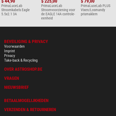
$ 44,90
$ 225,00
$ 79,00
PrimaLuceLab
PrimaLuceLab
PrimaLuceLab PLUS
Stroomkabels Eagle
Stroomvoorziening voor
Vixen/Losmandy
5.5x2.1 3A
de EAGLE 14A controle-
prismaklem
eenheid
BEVEILIGING & PRIVACY
Voorwaarden
Imprint
Privacy
Take-back & Recycling
OVER ASTROSHOP.BE
VRAGEN
NIEUWSBRIEF
BETAALMOGELIJKHEDEN
VERZENDEN & RETOURNEREN