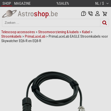
SHOP
MAGAZINE
%SALE%
NL / $
Telescoop accessoires
>
Stroomvoorziening & kabels
>
Kabel
>
Stroomkabels
>
PrimaLuceLab
> PrimaLuceLab EAGLE Stroomkabels voor
Skywatcher EQ6-R en EQ8-R