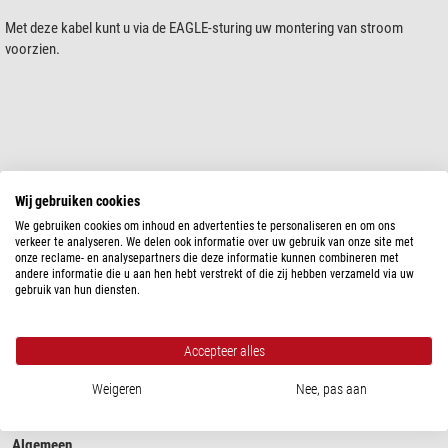
Met deze kabel kunt u via de EAGLE-sturing uw montering van stroom
voorzien.
Wij gebruiken cookies
toon meer...
We gebruiken cookies om inhoud en advertenties te personaliseren en om ons
verkeer te analyseren. We delen ook informatie over uw gebruik van onze site met
onze reclame- en analysepartners die deze informatie kunnen combineren met
andere informatie die u aan hen hebt verstrekt of die zij hebben verzameld via uw
SPECIFICATIES
gebruik van hun diensten.
Capaciteit
Accepteer alles
Lengte van de kabel (m)
1,15
Stroomsterkte (A)
8
Weigeren
Nee, pas aan
Geschikt voor montering
Skywatcher EQ6-R & EQ8-R
Algemeen