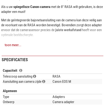
Als u uw
spiegelloze Canon-camera
met de 8" RASA wilt gebruiken, is deze
adapter een must!
Met de geïntegreerde bajonetaansluiting van de camera kan deze veilig aan
de voorkant van de RASA worden bevestigd. Bovendien zorgt deze adapter
ervoor dat de camerasensor precies de
juiste werkafstand
heeft voor een
optimale beeldscherpte.
Let op:
toon meer...
Compatibel met Canon EOS M200, EOS M100 en EOS M10 modellen
Niet compatibel
met Canon EOS R/RP/Ra, EOS M6/M5/M3, EOS M50
SPECIFICATIES
Capaciteit
Telescoop aansluiting
RASA
Aansluiting aan camera zijde
Canon EOS M
Algemeen
Type
Adapters
Ontwerp
Camera adapter