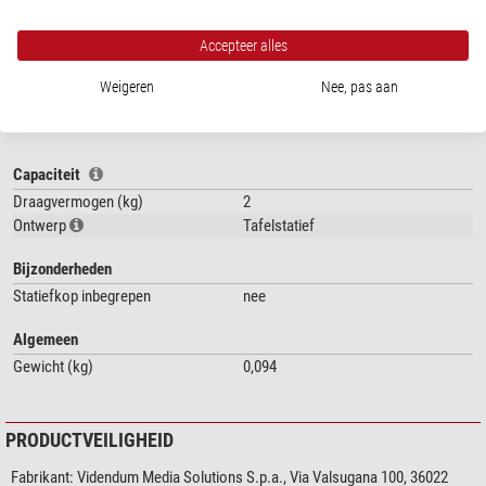
Accepteer alles
toon meer...
Weigeren
Nee, pas aan
SPECIFICATIES
Capaciteit
Draagvermogen (kg)
2
Ontwerp
Tafelstatief
Bijzonderheden
Statiefkop inbegrepen
nee
Algemeen
Gewicht (kg)
0,094
PRODUCTVEILIGHEID
Fabrikant:
Videndum Media Solutions S.p.a., Via Valsugana 100, 36022