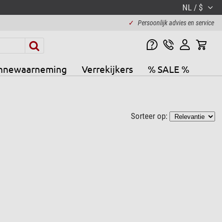
NL / $
✓
Persoonlijk advies en service
nnewaarneming
Verrekijkers
% SALE %
Sorteer op: