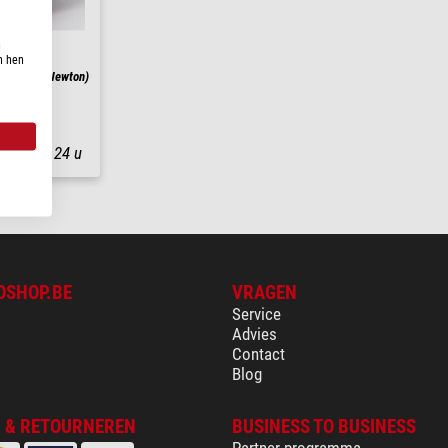
n
n hen
kywatcher Newton)
nding in
24 u
OSHOP.BE
VRAGEN
Service
Advies
Contact
Blog
 & RETOURNEREN
BUSINESS TO BUSINESS
Partner programma