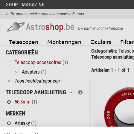
SHOP
MAGAZINE
✓
De grootste winkel voor astronomie in Europa
Uw partner voor astronomie
Telescopen
Monteringen
Oculairs
Filter
Categorieën:
Telesco
CATEGORIEËN
Telescoop aansluitin
Telescoop accessoires
(1)
Artikelen 1 - 1 of 1
Adapters
(1)
Toon hoofdcategorieën
TELESCOOP AANSLUITING
50,8mm
(1)
MERKEN
Artesky
(1)