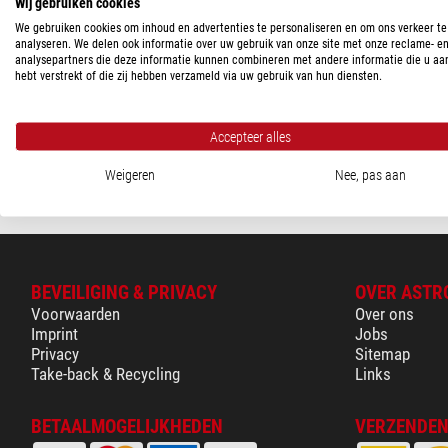
PRIJS
Wij gebruiken cookies
We gebruiken cookies om inhoud en advertenties te personaliseren en om ons verkeer te
60 - 120 $
(1)
analyseren. We delen ook informatie over uw gebruik van onze site met onze reclame- e
Artesky
analysepartners die deze informatie kunnen combineren met andere informatie die u aa
LEVERINGS STATUS
hebt verstrekt of die zij hebben verzameld via uw gebruik van hun diensten.
Adapter Twist Lock 2" (S
in voorraad
(1)
$ 115,00
Accepteer alles
Klaar voor verze
Weigeren
Nee, pas aan
BEVEILIGING & PRIVACY
OVER ASTR
Voorwaarden
Over ons
Imprint
Jobs
Privacy
Sitemap
Take-back & Recycling
Links
BETAALMOGELIJKHEDEN
VERZENDEN