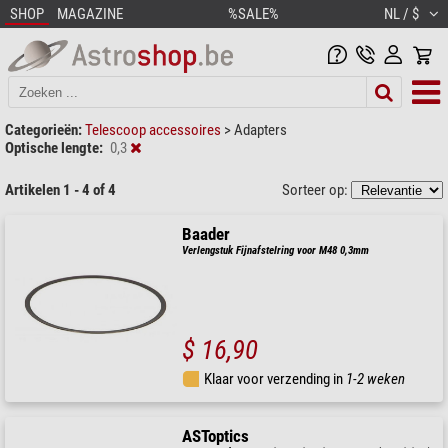
SHOP
MAGAZINE
%SALE%
NL / $
Categorieën:
Telescoop accessoires
>
Adapters
Optische lengte:
0,3
Artikelen 1 - 4 of 4
Sorteer op:
Baader
Verlengstuk Fijnafstelring voor M48 0,3mm
$ 16,90
Klaar voor verzending in
1-2 weken
ASToptics