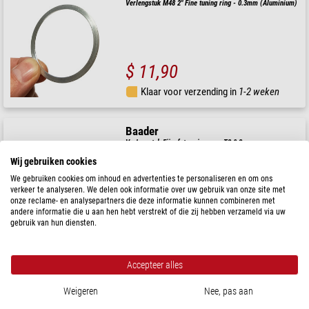
Verlengstuk M48 2" Fine tuning ring - 0.3mm (Aluminium)
$ 11,90
Klaar voor verzending in
1-2 weken
Baader
Verlengstuk Fijnafstemring voor T2 0,3mm
Wij gebruiken cookies
We gebruiken cookies om inhoud en advertenties te personaliseren en om ons
verkeer te analyseren. We delen ook informatie over uw gebruik van onze site met
onze reclame- en analysepartners die deze informatie kunnen combineren met
$ 16,90
andere informatie die u aan hen hebt verstrekt of die zij hebben verzameld via uw
gebruik van hun diensten.
Klaar voor verzending in
1-2 weken
Accepteer alles
TS Optics
Verlengstuk Fijnafstelring voor M48 0,3mm
Weigeren
Nee, pas aan