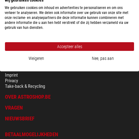
We gebruiken cookies om inhoud en advertenties te personaliseren en om ons
verkeer te analyseren. We delen ook informatie over uw gebruik van onze site met
onze reclame- en analysepartners die deze informatie kunnen combineren met
andere informatie die u aan hen hebt verstrekt of die zij hebben verzameld via uw
gebruik van hun diensten.
Accepteer alles
Weigeren
Nee, pas aan
BEVEILIGING & PRIVACY
Voorwaarden
Imprint
Privacy
Take-back & Recycling
OVER ASTROSHOP.BE
VRAGEN
NIEUWSBRIEF
BETAALMOGELIJKHEDEN