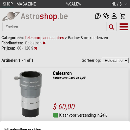
SHOP
MAGAZINE
%SALE%
NL / $
Categorieën:
Telescoop accessoires
>
Barlow & omkeerlenzen
Fabrikanten:
Celestron
Prijzen:
60 - 120 $
Artikelen 1 - 1 of 1
Sorteer op:
Celestron
Barlow lens Omni 2x 1,25"
$ 60,00
Klaar voor verzending in
24 u
Wij gebruiken cookies