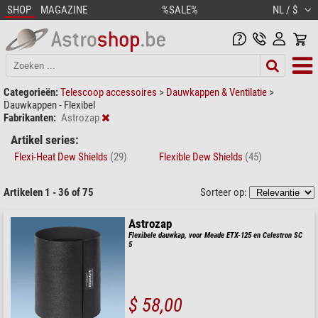
SHOP
MAGAZINE
%SALE%
NL / $
Categorieën:
Telescoop accessoires
>
Dauwkappen & Ventilatie
>
Dauwkappen - Flexibel
Fabrikanten:
Astrozap
Artikel series:
Flexi-Heat Dew Shields
(29)
Flexible Dew Shields
(45)
Artikelen 1 - 36 of 75
Sorteer op:
Astrozap
Flexibele dauwkap, voor Meade ETX-125 en Celestron SC
5
$ 58,00